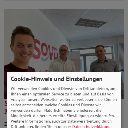
Cookie-Hinweis und Einstellungen
Wir verwenden Cookies und Dienste von Drittanbietern, um
Ihnen einen optimalen Service zu bieten und auf Basis von
Analysen unsere Webseiten weiter zu verbessern. Sie können
SoVD im Gespräch mit MdB
selbst entscheiden, welche Cookies und Dienste wir
Matthias Mieves (SPD)
verwenden dürfen. Natürlich haben Sie jederzeit die
Möglichkeit, die bereits erteilte Einwilligung zu widerrufen.
Weitere Informationen, auch zur Datenverarbeitung durch
Zum Kennenlernen und Informationsaustausch trafen
Drittanbieter, finden Sie in unserer
Datenschutzerklärung