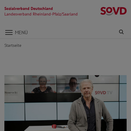
Sozialverband Deutschland
La
Landesverband Rheinland-Pfalz/Saarland
Direkt zu den Inhalten springen
Fi
MENÜ
Startseite