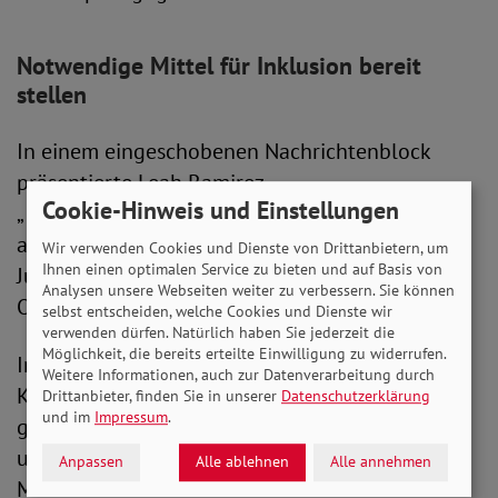
Notwendige Mittel für Inklusion bereit
stellen
In einem eingeschobenen Nachrichtenblock
präsentierte Leah Ramirez
Cookie-Hinweis und Einstellungen
„Inklusionsnachrichten“. Darin ging es unter
anderem um den SoVD-Inklusionslauf am 25.
Wir verwenden Cookies und Dienste von Drittanbietern, um
Ihnen einen optimalen Service zu bieten und auf Basis von
Juni und die Nationalen Spiele der Special
Analysen unsere Webseiten weiter zu verbessern. Sie können
Olympics.
selbst entscheiden, welche Cookies und Dienste wir
verwenden dürfen. Natürlich haben Sie jederzeit die
Möglichkeit, die bereits erteilte Einwilligung zu widerrufen.
Im zweiten Gesprächsabschnitt berichtete
Weitere Informationen, auch zur Datenverarbeitung durch
Katharina Günther-Wünsch von Beispielen für
Drittanbieter, finden Sie in unserer
Datenschutzerklärung
und im
Impressum
.
gelungene Inklusion, die sie selbst erlebt hat
und mahnte an, die entsprechenden finanziellen
Anpassen
Alle ablehnen
Alle annehmen
Mittel dafür bereitzustellen. Denn Inklusion