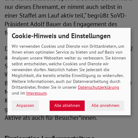
nur dieses Ehrenamt, er nimmt auch selbst in
einer Staffel am Lauf aktiv teil,“ begrüßt SoVD-
Präsident Adolf Bauer das Engagement des
früheren Grünen-Bundestagsabgeordneten
Cookie-Hinweis und Einstellungen
Wir verwenden Cookies und Dienste von Drittanbietern, um
Der SoVD-Inklusionslauf startet am 25. Juni 2022
Ihnen einen optimalen Service zu bieten und auf Basis von
auf dem Tempelhofer Feld in Berlin.
Analysen unsere Webseiten weiter zu verbessern. Sie können
selbst entscheiden, welche Cookies und Dienste wir
Starter*innen können in sechs verschiedenen
verwenden dürfen. Natürlich haben Sie jederzeit die
Wettbewerben an den Start gehen: Dem
Möglichkeit, die bereits erteilte Einwilligung zu widerrufen.
Weitere Informationen, auch zur Datenverarbeitung durch
Bambinilauf (300 Meter), dem Staffellauf (4x400
Drittanbieter, finden Sie in unserer
Datenschutzerklärung
Meter) sowie Läufe über 1 Kilometer, 2,5
und im
Impressum
.
Kilometer, 5 Kilometer und 10 Kilometer. Dazu
Anpassen
Alle ablehnen
Alle annehmen
gibt es ein buntes Rahmenprogramm sowohl für
Aktive als auch für Besucher*innen.