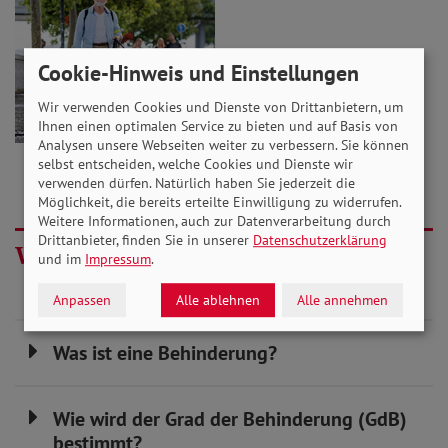
Cookie-Hinweis und Einstellungen
Wir verwenden Cookies und Dienste von Drittanbietern, um
Ihnen einen optimalen Service zu bieten und auf Basis von
Analysen unsere Webseiten weiter zu verbessern. Sie können
selbst entscheiden, welche Cookies und Dienste wir
verwenden dürfen. Natürlich haben Sie jederzeit die
Möglichkeit, die bereits erteilte Einwilligung zu widerrufen.
Weitere Informationen, auch zur Datenverarbeitung durch
Drittanbieter, finden Sie in unserer
Datenschutzerklärung
Wissenswertes rund um das Thema
und im
Impressum
.
Anpassen
Alle ablehnen
Alle annehmen
Was ist eine Behinderung?
Wie wird der Grad der Behinderung (GdB)
bestimmt?