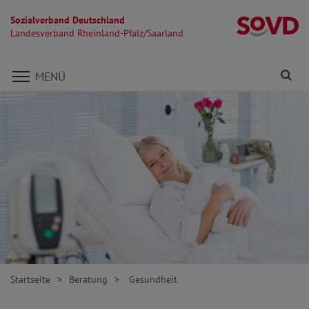
Sozialverband Deutschland
La
Landesverband Rheinland-Pfalz/Saarland
Direkt zu den Inhalten springen
Fi
MENÜ
Startseite
Beratung
Gesundheit