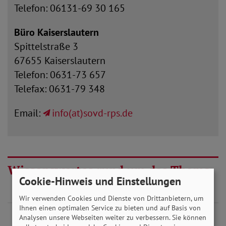
Telefon: 06131-69 30 165
Büro Kaiserslautern
Spittelstraße 3
67655 Kaiserslautern
Telefon: 0631-73 657
Telefax: 0631-79 348
Email:
info(at)sovd-rps.de
Wissenswertes rund um das Thema
Cookie-Hinweis und Einstellungen
Wir verwenden Cookies und Dienste von Drittanbietern, um
Ihnen einen optimalen Service zu bieten und auf Basis von
Ich bin gesetzlich krankenversichert. Aber
Analysen unsere Webseiten weiter zu verbessern. Sie können