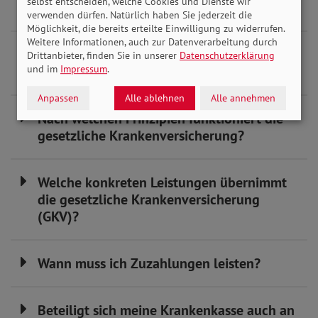
selbst entscheiden, welche Cookies und Dienste wir
warum eigentlich?
verwenden dürfen. Natürlich haben Sie jederzeit die
Möglichkeit, die bereits erteilte Einwilligung zu widerrufen.
Weitere Informationen, auch zur Datenverarbeitung durch
Wie finanziert sich die gesetzliche
Drittanbieter, finden Sie in unserer
Datenschutzerklärung
Krankenversicherung?
und im
Impressum
.
Anpassen
Alle ablehnen
Alle annehmen
Nach welchen Prinzipien funktioniert die
gesetzliche Krankenversicherung?
Welche konkreten Leistungen übernimmt
die gesetzliche Krankenversicherung
(GKV)?
Wann muss ich Zuzahlungen leisten?
Beteiligt sich meine Krankenkasse auch an