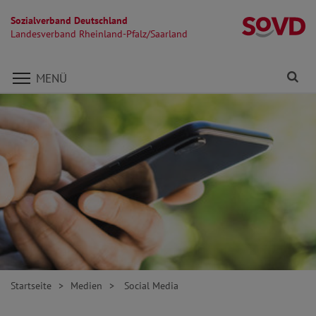
Sozialverband Deutschland
La
Landesverband Rheinland-Pfalz/Saarland
Direkt zu den Inhalten springen
Fi
MENÜ
Startseite
Medien
Social Media