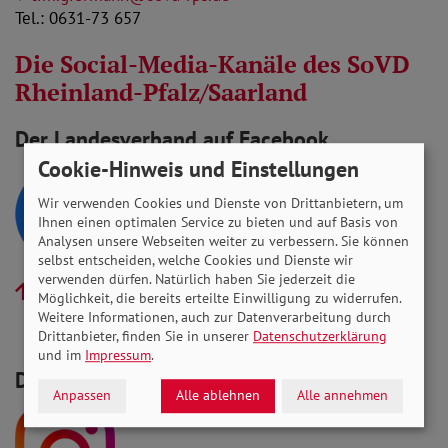
Tel.: 0631-73 657
Die Social-Media-Kanäle des SoVD
Rheinland-Pfalz/Saarland
Der Landesverband auf Facebook
Cookie-Hinweis und Einstellungen
Wir verwenden Cookies und Dienste von Drittanbietern, um
Ihnen einen optimalen Service zu bieten und auf Basis von
Analysen unsere Webseiten weiter zu verbessern. Sie können
selbst entscheiden, welche Cookies und Dienste wir
verwenden dürfen. Natürlich haben Sie jederzeit die
zur Facebook-Seite
Möglichkeit, die bereits erteilte Einwilligung zu widerrufen.
Weitere Informationen, auch zur Datenverarbeitung durch
Drittanbieter, finden Sie in unserer
Datenschutzerklärung
und im
Impressum
.
Der Landesverband auf Instagram
Anpassen
Alle ablehnen
Alle annehmen