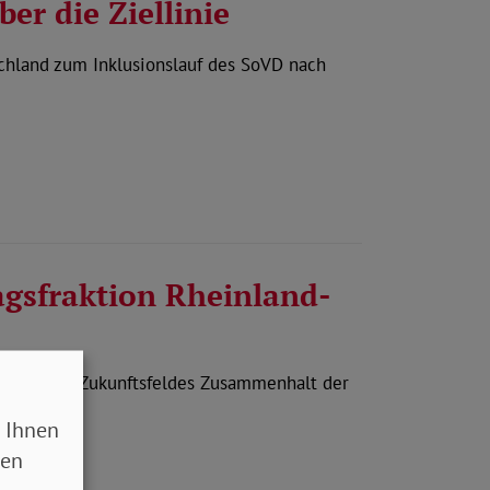
er die Ziellinie
hland zum Inklusionslauf des SoVD nach
gsfraktion Rheinland-
r des CDU-Zukunftsfeldes Zusammenhalt der
 Ihnen
sen