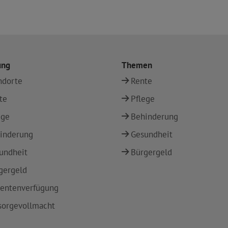
ung
Themen
ndorte
Rente
te
Pflege
ege
Behinderung
inderung
Gesundheit
undheit
Bürgergeld
gergeld
ientenverfügung
sorgevollmacht