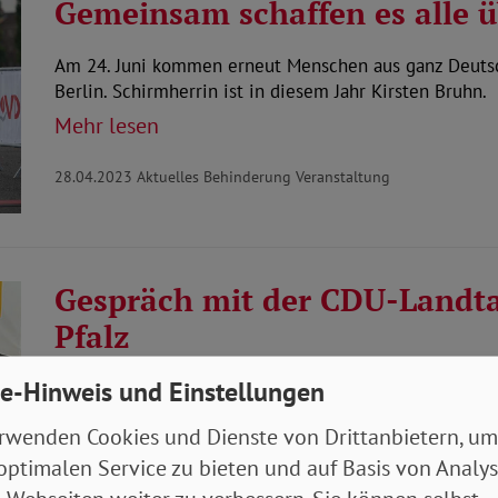
Gemeinsam schaffen es alle üb
Am 24. Juni kommen erneut Menschen aus ganz Deutsc
Berlin. Schirmherrin ist in diesem Jahr Kirsten Bruhn.
Mehr lesen
28.04.2023
Aktuelles Behinderung Veranstaltung
Gespräch mit der CDU-Landta
Pfalz
e-Hinweis und Einstellungen
Auf Einladung von Michael Wäschenbach (Vorsitzende
Gesellschaft, Pflegepolitischer Sprecher der…
rwenden Cookies und Dienste von Drittanbietern, um
Mehr lesen
optimalen Service zu bieten und auf Basis von Analy