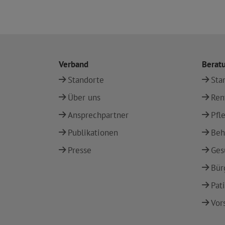
Verband
Berat
Standorte
Sta
Über uns
Ren
Ansprechpartner
Pfl
Publikationen
Beh
Presse
Ges
Bür
Pat
Vor