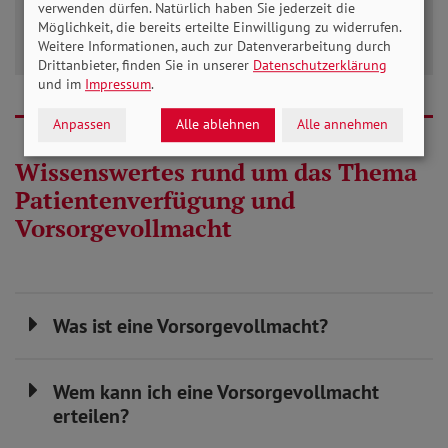
verwenden dürfen. Natürlich haben Sie jederzeit die
Email:
info(at)sovd-rps.de
Möglichkeit, die bereits erteilte Einwilligung zu widerrufen.
Weitere Informationen, auch zur Datenverarbeitung durch
Drittanbieter, finden Sie in unserer
Datenschutzerklärung
und im
Impressum
.
Anpassen
Alle ablehnen
Alle annehmen
Wissenswertes rund um das Thema
Patientenverfügung und
Vorsorgevollmacht
Was ist eine Vorsorgevollmacht?
Wem kann ich eine Vorsorgevollmacht
erteilen?