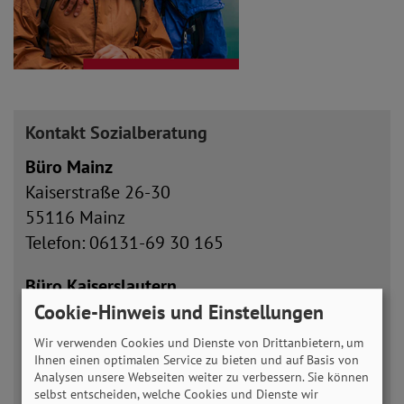
Kontakt Sozialberatung
Büro Mainz
Kaiserstraße 26-30
55116 Mainz
Telefon: 06131-69 30 165
Büro Kaiserslautern
Spittelstraße 3
Cookie-Hinweis und Einstellungen
67655 Kaiserslautern
Wir verwenden Cookies und Dienste von Drittanbietern, um
Telefon: 0631-73 657
Ihnen einen optimalen Service zu bieten und auf Basis von
Analysen unsere Webseiten weiter zu verbessern. Sie können
Telefax: 0631-79 348
selbst entscheiden, welche Cookies und Dienste wir