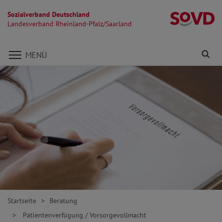
Sozialverband Deutschland
La
Landesverband Rheinland-Pfalz/Saarland
Direkt zu den Inhalten springen
Fi
MENÜ
Startseite
Beratung
Patientenverfügung / Vorsorgevollmacht