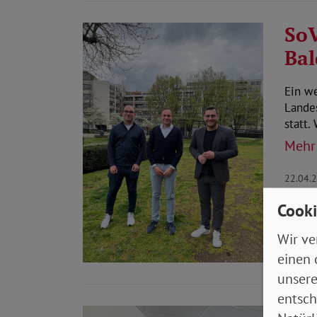
SoV
Bal
Ein w
Lande
statt.
Mehr
22.04.
Cooki
Wir ve
einen 
unsere
entsch