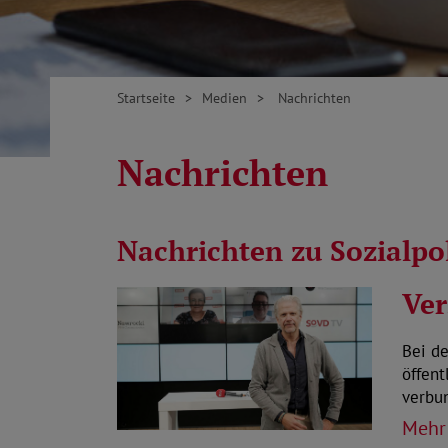
Startseite
Medien
Nachrichten
Nachrichten
Nachrichten zu Sozialp
Ver
Bei d
öffen
verbu
Mehr