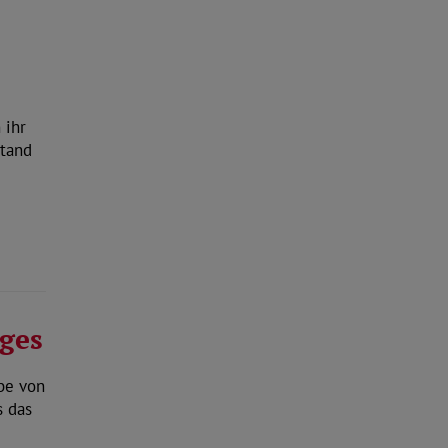
 ihr
stand
ges
abe von
s das