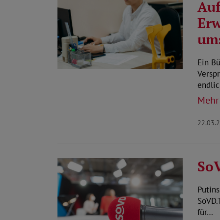
Auf
Erw
um
Ein Bü
Versp
endli
Mehr
22.03.
SoV
Putins
SoVD.
für…