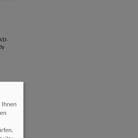
oVD-
dy
 Ihnen
sen
rfen.