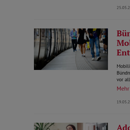
25.05.
Bün
Mob
Ent
Mobili
Bündni
vor a
Mehr
19.05.
Ado