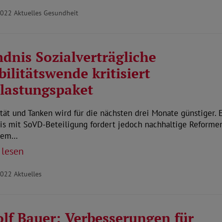
2022
Aktuelles Gesundheit
dnis Sozialverträgliche
ilitätswende kritisiert
lastungspaket
tät und Tanken wird für die nächsten drei Monate günstiger. 
s mit SoVD-Beteiligung fordert jedoch nachhaltige Reformen
llem…
 lesen
2022
Aktuelles
lf Bauer: Verbesserungen für