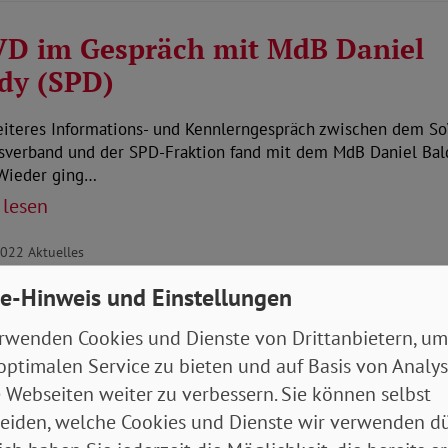
D im Gespräch mit MdB Daniel
dy (SPD)
eiteres Informations- und Kennlerngespräch zwischen dem S
sverband und der SPD-Fraktion fand mit dem MdB Daniel Bal
 Wieder ging…
 lesen
2022
Aktuelles
e-Hinweis und Einstellungen
rwenden Cookies und Dienste von Drittanbietern, um
optimalen Service zu bieten und auf Basis von Analy
 Webseiten weiter zu verbessern. Sie können selbst
eiden, welche Cookies und Dienste wir verwenden dü