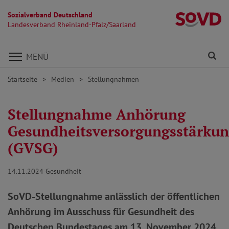
Sozialverband Deutschland
La
Landesverband Rheinland-Pfalz/Saarland
Direkt zu den Inhalten springen
Fi
MENÜ
Startseite
Medien
Stellungnahmen
Stellungnahme Anhörung
Gesundheitsversorgungsstärkun
(GVSG)
14.11.2024
Gesundheit
SoVD-Stellungnahme anlässlich der öffentlichen
Anhörung im Ausschuss für Gesundheit des
Deutschen Bundestages am 13. November 2024