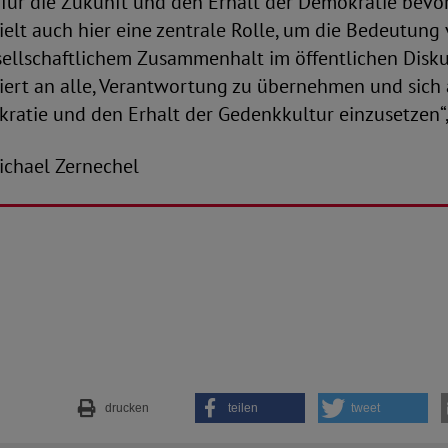
für die Zukunft und den Erhalt der Demokratie bevor
elt auch hier eine zentrale Rolle, um die Bedeutung
sellschaftlichem Zusammenhalt im öffentlichen Disku
ert an alle, Verantwortung zu übernehmen und sich a
ratie und den Erhalt der Gedenkkultur einzusetzen“,
-Michael Zernechel
drucken
teilen
tweet