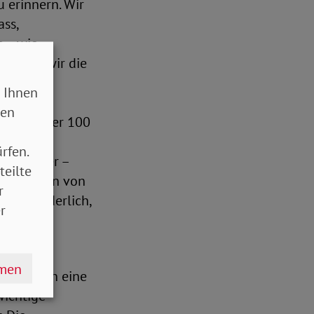
u erinnern. Wir
ss,
g – wie
können wir die
 Ihnen
sen
D seit über 100
d der NS-
rfen.
ch Kuttner –
teilte
e in Zeiten von
r
d erforderlich,
r
isten
hmen
rsitzenden eine
wichtige