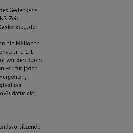
 des Gedenkens
 NS-Zeit
Gedenktag, der
an die
Millionen
kenau sind 1,1
amt wurden durch
n wir für jeden
vergehen“,
glied der
oVD dafür ein,
standsvorsitzende