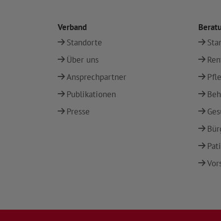
Verband
Berat
Standorte
Sta
Über uns
Ren
Ansprechpartner
Pfl
Publikationen
Beh
Presse
Ges
Bür
Pat
Vor