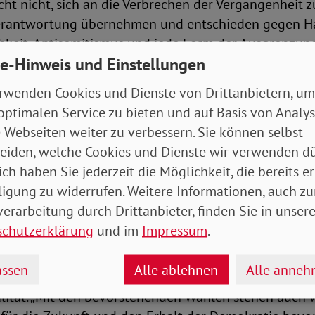
icht nicht, sich an die Verbrechen der Vergangenheit z
erantwortung übernehmen und entschieden gegen Ha
hkeit, Antisemitismus und jede Form der Ausgrenzun
e-Hinweis und Einstellungen
von Menschen mit Behinderungen – vorgehen. Nur so 
ken!“
rwenden Cookies und Dienste von Drittanbietern, um
optimalen Service zu bieten und auf Basis von Analy
pfern als „Reichsbund“ gegründet, setzt sich der SoV
 Webseiten weiter zu verbessern. Sie können selbst
ratie, Freiheit und soziale Gerechtigkeit ein. Währen
eiden, welche Cookies und Dienste wir verwenden dü
auch Verbandsmitglieder – darunter der Gründer Eri
ich haben Sie jederzeit die Möglichkeit, die bereits er
iert und ermordet.Michaela Engelmeier mahnt: „Gerad
ligung zu widerrufen. Weitere Informationen, auch zu
risierung, Desinformationen und Hass ist es zwingen
erarbeitung durch Drittanbieter, finden Sie in unsere
 an die schrecklichen Gräueltaten der Nationalsozial
schutzerklärung
und im
Impressum
.
ssen
Alle ablehnen
Alle anne
rhält der Gedenktag aus Sicht der SoVD-Vorstandsvo
lität. „Mit den bevorstehenden Wahlen stehen auch 