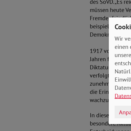
des SoVD. „Es re
müssen heute V
Fremdenfeindlic
Cooki
beispielsweise 
Demokratie stär
Wir ve
einen 
1917 von Kriegso
unsere
Jahren für Demok
entsch
Diktatur wurden 
Natürl
verfolgt, inhaft
Einwil
zunehmender Pola
Datenv
die Erinnerungen
Daten
wachzuhalten.“
Anpa
In diesem Jahr e
besondere Aktua