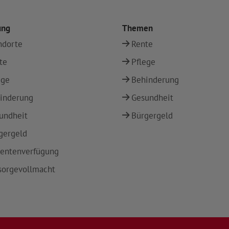
ung
Themen
ndorte
Rente
te
Pflege
ege
Behinderung
inderung
Gesundheit
undheit
Bürgergeld
gergeld
ientenverfügung
sorgevollmacht