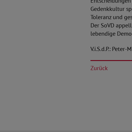
Entscheidungen 
Gedenkkultur spi
Toleranz und ge
Der SoVD appelli
lebendige Demok
V.i.S.d.P.: Peter
Zurück