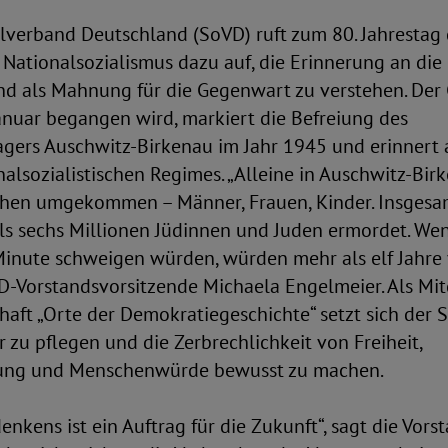
lverband Deutschland (SoVD) ruft zum 80. Jahrestag
 Nationalsozialismus dazu auf, die Erinnerung an die
d als Mahnung für die Gegenwart zu verstehen. Der 
Januar begangen wird, markiert die Befreiung des
agers Auschwitz-Birkenau im Jahr 1945 und erinnert 
nalsozialistischen Regimes. „Alleine in Auschwitz-Bir
hen umgekommen – Männer, Frauen, Kinder. Insges
ls sechs Millionen Jüdinnen und Juden ermordet. Wen
Minute schweigen würden, würden mehr als elf Jahre 
D-Vorstandsvorsitzende Michaela Engelmeier. Als Mit
aft „Orte der Demokratiegeschichte“ setzt sich der S
 zu pflegen und die Zerbrechlichkeit von Freiheit,
gung und Menschenwürde bewusst zu machen.
enkens ist ein Auftrag für die Zukunft“, sagt die Vor