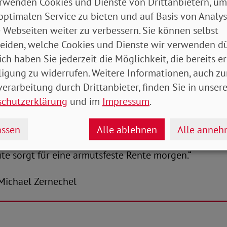
och immer werden Mindestlohnregelungen und Arbei
rwenden Cookies und Dienste von Drittanbietern, um
chifft. Kurzfristig brauchen wir ein auf die Dauer de
optimalen Service zu bieten und auf Basis von Analy
estkurzarbeitergeld in Höhe von 1.200 Euro. Das wü
 Webseiten weiter zu verbessern. Sie können selbst
om Lockdown besonders betroffen sind, helfen.“
eiden, welche Cookies und Dienste wir verwenden dü
ich haben Sie jederzeit die Möglichkeit, die bereits er
nt appelliert an die Politik: „Für die geringfügige B
ligung zu widerrufen. Weitere Informationen, auch zu
eitzone von Mini- und den sogenannten Midijobs ist di
erarbeitung durch Drittanbieter, finden Sie in unsere
ngspflicht einzuführen. Der Missbrauch von befristet
schutzerklärung
und im
Impressum
.
Werkverträgen muss endlich unterbunden werden. Der
rhältnisse sollten zugunsten von sozialversicherung
ssen
Alle ablehnen
Alle anne
ngegrenzt werden. Am Ende steht eines fest: Nur ein 
e sorgt für eine armutsfeste Rente morgen.“
ter-Michael Zernechel