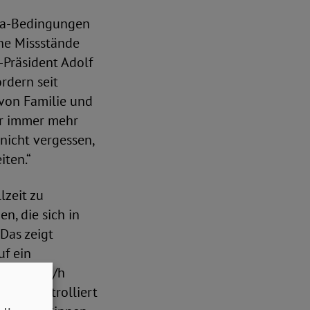
ona-Bedingungen
che Missstände
-Präsident Adolf
rdern seit
 von Familie und
ber immer mehr
nicht vergessen,
iten.“
lzeit zu
n, die sich in
„Das zeigt
uf ein
rzeit 13€/h
send kontrolliert