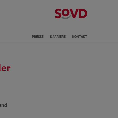
Landesverband R
en
PRESSE
KARRIERE
KONTAKT
der
 und