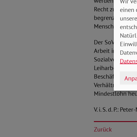
werden. Denn n
Wir ve
Recht zu oft ums
einen 
begrenztes Mind
unsere
Menschen, die v
entsch
Natürl
Der SoVD-Präside
Einwil
Arbeit in der Gl
Datenv
Sozialversicheru
Daten
Leiharbeit und 
Beschäftigungsve
Anpa
Verhältnissen ei
Mindestlohn heut
V. i. S. d. P.: Pe
Zurück