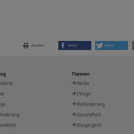
drucken
teilen
tweet
ung
Themen
ndorte
Rente
te
Pflege
ege
Behinderung
inderung
Gesundheit
undheit
Bürgergeld