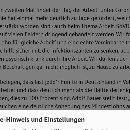
 zweiten Mal findet der „Tag der Arbeit“ unter Cor
mie hat einmal mehr deutlich zu Tage gefördert, wel
erstärkt worden sind - auch beim Thema Arbeit. SoVD
auf vielen Feldern dringend gehandelt werden. Wir fo
 Lohn für gleiche Arbeit‘ und eine echte Vereinbarkeit
e hilft sicher mit, die Infektionszahlen zu senken, a
psychisch krank durch ihre Arbeit. Wir dürfen auch 
n Beschäftigen gar nicht möglich ist, zu Hause zu arbe
belegen, dass fast jede*r Fünfte in Deutschland in Vol
beitet und dass deutlich mehr als die Hälfte derjenige
en, dies zu 100 Prozent sind. Adolf Bauer stellt fest: 
rauchen eine deutliche Anhebung des Mindestlohns a
veau von zwei Drittel des Medianeinkommens, was de
e-Hinweis und Einstellungen
er muss jährlich angepasst und die Einhaltung umfas