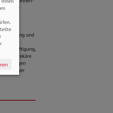
tnehmer*innen-
 Ihnen
r Pandemie
sen
rde den
rfen.
teilte
eschäftigung und
r
e volle
r
er Beschäftigung,
artige prekäre
spflichtigen
hmen
vernünftiger