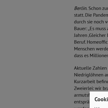
Berlin.
Schon zum
statt. Die Pande
durch sie noch v
Bauer: „Es muss 
Jahren ‚Gleicher
Beruf. Homeoffic
Menschen werden 
dass es Millione
Aktuelle Zahlen 
Niedriglöhnen ar
Kurzarbeit befind
Zweierlei: wir b
armutsfestes Ni
Cooki
entspräche. Dies