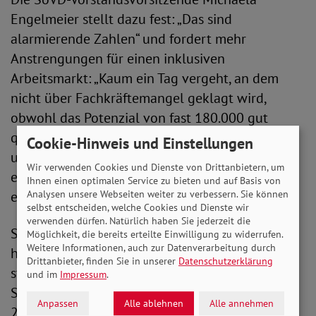
Engelmeier stellt dazu fest: „Das sind
alarmierende Zahlen“ und fordert mehr
Anstrengungen für einen inklusiven
Arbeitsmarkt: „Kaum ein Tag vergeht, an dem
nicht über Fachkräftemangel geklagt wird,
obwohl das Potenzial von fast 180.000 gut
qualifizierten Menschen mit Behinderungen
Cookie-Hinweis und Einstellungen
ungenutzt bleibt. Staat und Politik müssen
Wir verwenden Cookies und Dienste von Drittanbietern, um
endlich handeln, damit ein echter inklusiver
Ihnen einen optimalen Service zu bieten und auf Basis von
erster Arbeitsmarkt Realität wird.“
Analysen unsere Webseiten weiter zu verbessern. Sie können
selbst entscheiden, welche Cookies und Dienste wir
verwenden dürfen. Natürlich haben Sie jederzeit die
Sie kritisiert auch, dass Unternehmen viel zu
Möglichkeit, die bereits erteilte Einwilligung zu widerrufen.
Weitere Informationen, auch zur Datenverarbeitung durch
häufig die Ausgleichsabgabe zahlen würden,
Drittanbieter, finden Sie in unserer
Datenschutzerklärung
statt wie vorgeschrieben, Menschen mit einer
und im
Impressum
.
Schwerbehinderung zu beschäftigen. Firmen ab
Anpassen
Alle ablehnen
Alle annehmen
20 Mitarbeitenden verpflichtet,