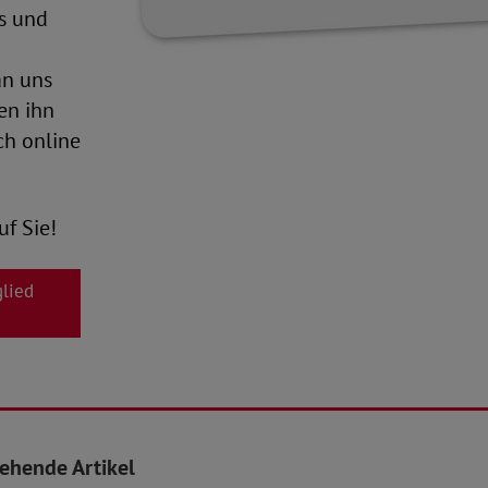
us und
an uns
en ihn
ch online
uf Sie!
glied
tehende Artikel