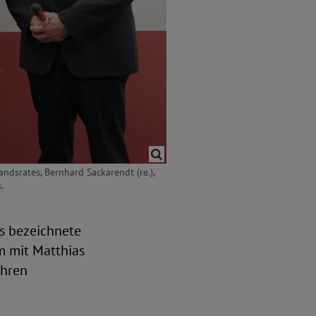
ndsrates, Bernhard Sackarendt (re.),
.
es bezeichnete
m mit Matthias
ahren