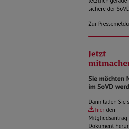
letztlich gerad
sichere der SoVD
Zur Pressemeld
Jetzt
mitmache
Sie möchten M
im SoVD wer
Dann laden Sie s
hier
den
Mitgliedsantrag 
Dokument herun