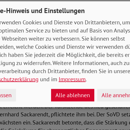
Henning Baden (Abteilungsleiter der Deutschen Stift
e-Hinweis und Einstellungen
 Ehrenamt) auch Michaela Engelmeier und Bernhard
oderation übernahm der SoVD-Pressesprecher Peter 
rwenden Cookies und Dienste von Drittanbietern, um
hte in einem Punkt: In krisenhaften Zeiten braucht e
optimalen Service zu bieten und auf Basis von Analy
e Zivilgesellschaft mit ehrenamtlich Engagierten. Für 
 Webseiten weiter zu verbessern. Sie können selbst
le Anlaufstelle, um sich zu vernetzen und Gleichgesi
eiden, welche Cookies und Dienste wir verwenden dü
ich haben Sie jederzeit die Möglichkeit, die bereits er
ligung zu widerrufen. Weitere Informationen, auch zu
 aus Reform gestärkt hervor
erarbeitung durch Drittanbieter, finden Sie in unsere
schutzerklärung
und im
Impressum
.
litisch spannungsreichen Zeiten ging in seiner Rede 
dspräsident Alfred Bornhalm ein. Er sagte, der SoVD
ssen
Alle ablehnen
Alle anne
arer und lauter werden. Mit dem neuen Vorstand, so
l erreicht werden. Der Vorsitzende des neu geschaff
ernhard Sackarendt, pflichtete ihm bei. Der SoVD setz
ächsten ein. Sackarendt betonte, dass die Stärkung