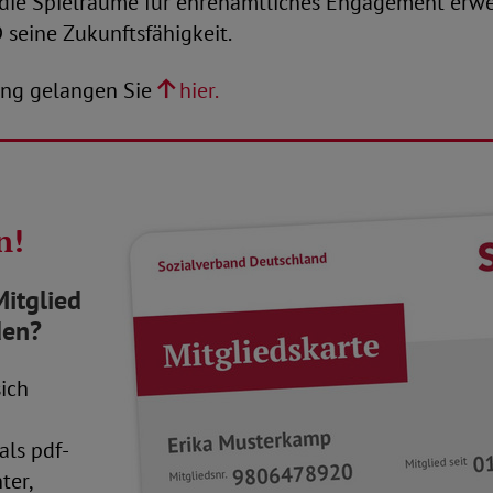
e die Spielräume für ehrenamtliches Engagement erwe
 seine Zukunftsfähigkeit.
ung gelangen Sie
hier.
n!
itglied
den?
ich
als pdf-
ter,