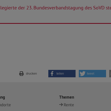
legierte der 23. Bundesverbandstagung des SoVD ste
drucken
teilen
tweet
ung
Themen
ndorte
Rente