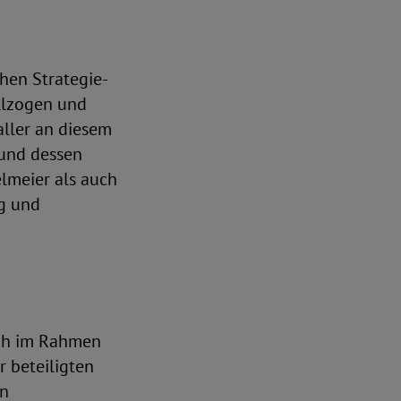
hen Strategie-
llzogen und
aller an diesem
 und dessen
elmeier als auch
ng und
ich im Rahmen
r beteiligten
en