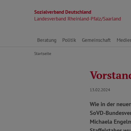
Sozialverband Deutschland
Landesverband Rheinland-Pfalz/Saarland
Direkt zu den Inhalten springen
Beratung
Politik
Gemeinschaft
Medie
Startseite
Vorstan
13.02.2024
Wie in der neuen
SoVD-Bundesverb
Michaela Engelm
Staffelstabes wu