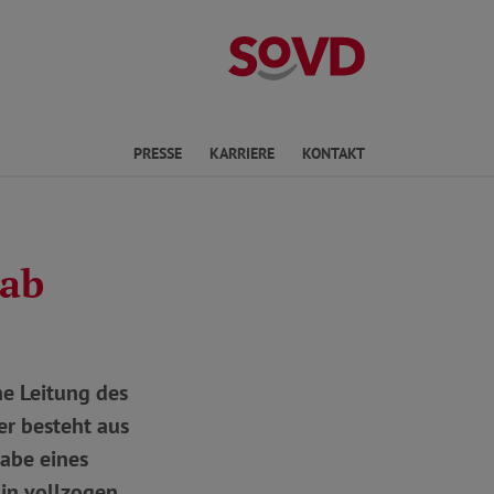
Landesverband R
en
PRESSE
KARRIERE
KONTAKT
tab
he Leitung des
r besteht aus
abe eines
in vollzogen.