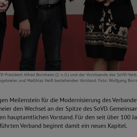
Präsident Alfred Bornhalm (2. v. li.) und der Vorsitzende des SoVD-Verba
Engelmeier und Matthias Neiß bestehenden Vorstand. Foto: Wolfgang Borrs
gen Meilenstein für die Modernisierung des Verband
eier den Wechsel an der Spitze des SoVD. Gemeinsa
den hauptamtlichen Vorstand. Für den seit über 100 J
führten Verband beginnt damit ein neues Kapitel.