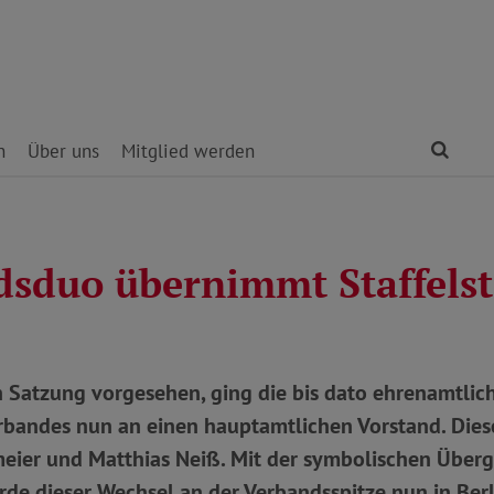
Find
n
Über uns
Mitglied werden
dsduo übernimmt Staffels
 Satzung vorgesehen, ging die bis dato ehrenamtlic
andes nun an einen hauptamtlichen Vorstand. Diese
eier und Matthias Neiß. Mit der symbolischen Überg
rde dieser Wechsel an der Verbandsspitze nun in Berl