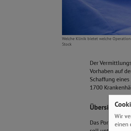
Welche Klinik bietet welche Operation
Stock
Der Vermittlung
Vorhaben auf de
Schaffung eines
1700 Krankenhäu
Cooki
Übersicht üb
Wir ve
Das Portal kann 
einen 
soll unter ander