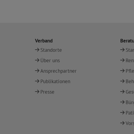
Verband
Berat
Standorte
Sta
Über uns
Ren
Ansprechpartner
Pfl
Publikationen
Beh
Presse
Ges
Bür
Pat
Vor