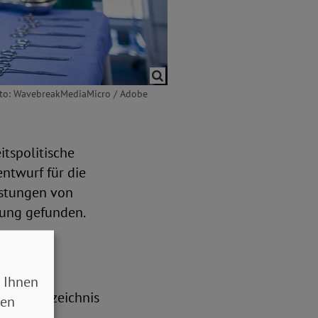
Foto: WavebreakMediaMicro / Adobe
tspolitische
ntwurf für die
istungen von
gung gefunden.
ät
 Ihnen
. Das Verzeichnis
sen
rsonelle