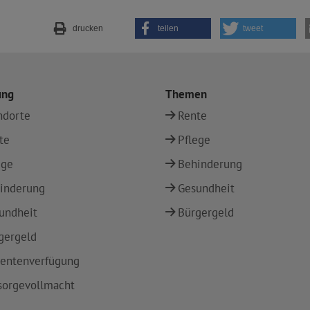
drucken
teilen
tweet
ung
Themen
ndorte
Rente
te
Pflege
ege
Behinderung
inderung
Gesundheit
undheit
Bürgergeld
gergeld
ientenverfügung
sorgevollmacht