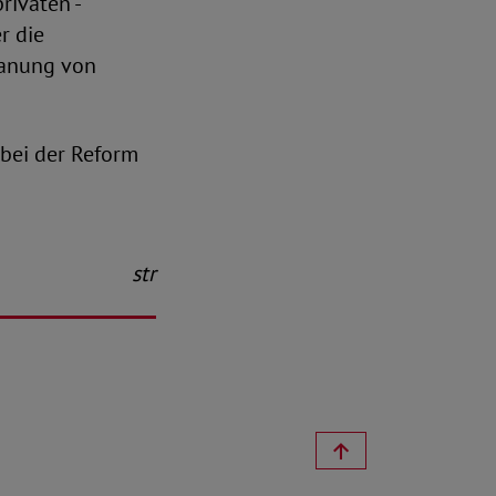
rivaten -
r die
lanung von
 bei der Reform
str