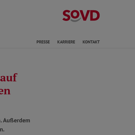
Landesverband R
en
PRESSE
KARRIERE
KONTAKT
 auf
en
in. Außerdem
n.