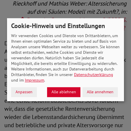
Rieckhoff und Mathias Weber: Alterssicherung
auf drei Säulen: Modell mit Zukunft?, in:
Deutsche Rentenversicherung 2/2025, S.
Cookie-Hinweis und Einstellungen
131/132
Wir verwenden Cookies und Dienste von Drittanbietern, um
Ihnen einen optimalen Service zu bieten und auf Basis von
Damit bleibt festzuhalten, dass die aktuelle
Analysen unsere Webseiten weiter zu verbessern. Sie können
Altersabsicherung aus gesetzlicher Rente, bAV
selbst entscheiden, welche Cookies und Dienste wir
verwenden dürfen. Natürlich haben Sie jederzeit die
und pAV unzureichend ist. Und es bleibt mit Blick
Möglichkeit, die bereits erteilte Einwilligung zu widerrufen.
auf den Koalitionsvertrag und bereits
Weitere Informationen, auch zur Datenverarbeitung durch
Drittanbieter, finden Sie in unserer
Datenschutzerklärung
begonnenen Gesetzgebungsverfahren der
und im
Impressum
.
Eindruck zurück, dass an verschiedenen
Stellschrauben gedreht wird, aber der Mut für
Anpassen
Alle ablehnen
Alle annehmen
eine echte Reform ausbleibt. Als SoVD fordern
wir, dass die gesetzliche Rentenversicherung
wieder die Lebensstandardsicherung übernimmt
und betriebliche und private Altersvorsorge nur