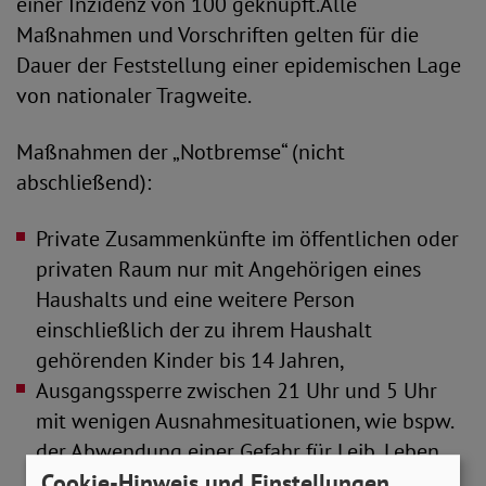
einer Inzidenz von 100 geknüpft.Alle
Maßnahmen und Vorschriften gelten für die
Dauer der Feststellung einer epidemischen Lage
von nationaler Tragweite.
Maßnahmen der „Notbremse“ (nicht
abschließend):
Private Zusammenkünfte im öffentlichen oder
privaten Raum nur mit Angehörigen eines
Haushalts und eine weitere Person
einschließlich der zu ihrem Haushalt
gehörenden Kinder bis 14 Jahren,
Ausgangssperre zwischen 21 Uhr und 5 Uhr
mit wenigen Ausnahmesituationen, wie bspw.
der Abwendung einer Gefahr für Leib, Leben
Cookie-Hinweis und Einstellungen
oder Eigentum, der Berufsausübung, der