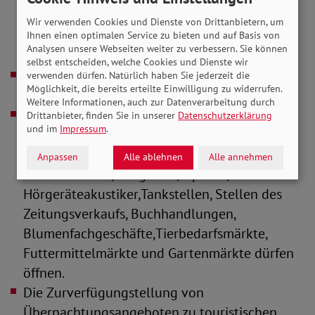
Betreuung unterstützungsbedürftiger
Wir verwenden Cookies und Dienste von Drittanbietern, um
Personen oder Minderjähriger oder der
Ihnen einen optimalen Service zu bieten und auf Basis von
Analysen unsere Webseiten weiter zu verbessern. Sie können
Begleitung Sterbender,
selbst entscheiden, welche Cookies und Dienste wir
Freizeiteinrichtungen und Gaststätten bleiben
verwenden dürfen. Natürlich haben Sie jederzeit die
Möglichkeit, die bereits erteilte Einwilligung zu widerrufen.
geschlossen,
Weitere Informationen, auch zur Datenverarbeitung durch
Lebensmittelhandel einschließlich der
Drittanbieter, finden Sie in unserer
Datenschutzerklärung
und im
Impressum
.
Direktvermarktung, ebenso Getränkemärkte,
Reformhäuser, Babyfachmärkte,Apotheken,
Anpassen
Alle ablehnen
Alle annehmen
Sanitätshäuser, Drogerien, Optiker,
Hörgeräteakustiker,Tankstellen, Stellen des
Zeitungsverkaufs, Buchhandlungen,
Blumenfachgeschäfte,Tierbedarfsmärkte,
Futtermittelmärkte und Gartenmärkte dürfen
öffnen.
Die Zurverfügungstellung von
Übernachtungsangeboten zu touristischen