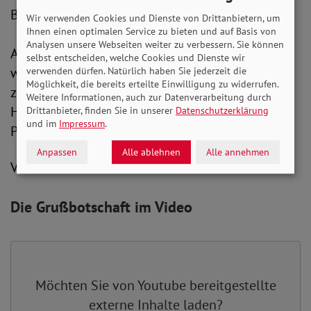
Bellevue Ende letzten Jahres.“
Wir verwenden Cookies und Dienste von Drittanbietern, um
Ihnen einen optimalen Service zu bieten und auf Basis von
Analysen unsere Webseiten weiter zu verbessern. Sie können
Abschließend wünscht Adolf Bauer dem
selbst entscheiden, welche Cookies und Dienste wir
wiedergewählten Bundespräsidenten für die
verwenden dürfen. Natürlich haben Sie jederzeit die
Möglichkeit, die bereits erteilte Einwilligung zu widerrufen.
zweite Amtszeit alles Gute und eine glückliche
Weitere Informationen, auch zur Datenverarbeitung durch
Hand. Die gesamte Videobotschaft des SoVD-
Drittanbieter, finden Sie in unserer
Datenschutzerklärung
und im
Impressum
.
Präsidenten sehen Sie
HIER
und
HIER
.
Anpassen
Alle ablehnen
Alle annehmen
V.i.S.d.P.: Peter-Michael Zernechel
Die Grußbotschaft im Video
Möchten Sie von
Youtube
bereitgestellte
externe Inhalte laden?