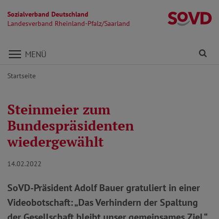
Sozialverband Deutschland
La
Landesverband Rheinland-Pfalz/Saarland
Direkt zu den Inhalten springen
Fi
MENÜ
Startseite
Steinmeier zum
Bundespräsidenten
wiedergewählt
14.02.2022
SoVD-Präsident Adolf Bauer gratuliert in einer
Videobotschaft: „Das Verhindern der Spaltung
der Gesellschaft bleibt unser gemeinsames Ziel.“