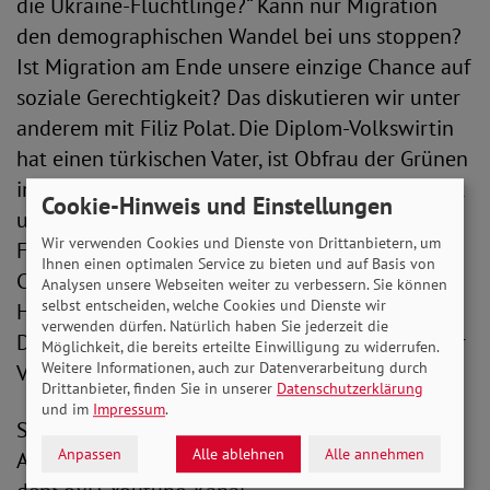
die Ukraine-Flüchtlinge?“ Kann nur Migration
den demographischen Wandel bei uns stoppen?
Ist Migration am Ende unsere einzige Chance auf
soziale Gerechtigkeit? Das diskutieren wir unter
anderem mit Filiz Polat. Die Diplom-Volkswirtin
hat einen türkischen Vater, ist Obfrau der Grünen
im Bundestagsausschuss für Inneres und Heimat
Cookie-Hinweis und Einstellungen
und parlamentarische Geschäftsführerin ihrer
Wir verwenden Cookies und Dienste von Drittanbietern, um
Fraktion. Mit dabei ist auch Prof. Dr. Lars
Ihnen einen optimalen Service zu bieten und auf Basis von
Castellucci (SPD). Der Politikwissenschaftler und
Analysen unsere Webseiten weiter zu verbessern. Sie können
selbst entscheiden, welche Cookies und Dienste wir
Hochschulprofessor ist seit 2013 Mitglied des
verwenden dürfen. Natürlich haben Sie jederzeit die
Deutschen Bundestages und geschäftsführender
Möglichkeit, die bereits erteilte Einwilligung zu widerrufen.
Weitere Informationen, auch zur Datenverarbeitung durch
Vorsitzender des Innenausschusses.
Drittanbieter, finden Sie in unserer
Datenschutzerklärung
und im
Impressum
.
SoVD.TV sehen Sie im Fernsehprogramm von
Anpassen
Alle ablehnen
Alle annehmen
Alex Berlin, über die Homepage des SoVD bzw.