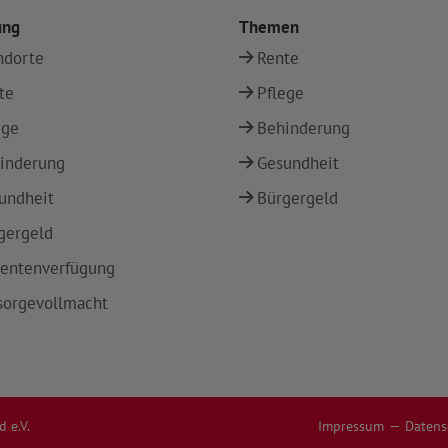
ung
Themen
ndorte
Rente
te
Pflege
ege
Behinderung
inderung
Gesundheit
undheit
Bürgergeld
gergeld
ientenverfügung
sorgevollmacht
 e.V.
Impressum
Datens