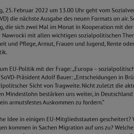
tag, 25. Februar 2022 um 13.00 Uhr geht vom Sozialv
D) die nächste Ausgabe des neuen Formats on air. So
g, die sich zwei Mal im Monat in Kooperation mit der
 Nawrocki mit allen wichtigen sozialpolitischen The
eit und Pflege, Armut, Frauen und Jugend, Rente ode
ik.
um EU-Politik mit der Frage: „Europa – sozialpolitis
 SoVD-Präsident Adolf Bauer: „Entscheidungen in Brü
alpolitscher Sicht von Tragweite. Nicht zuletzt die ak
n Mindestlohn bestärken uns weiter, in Deutschland
 ein armutsfestes Auskommen zu fordern.“
che Idee in einigen EU-Mitgliedsstaaten gescheitert?
en kommen in Sachen Migration auf uns zu? Welche 