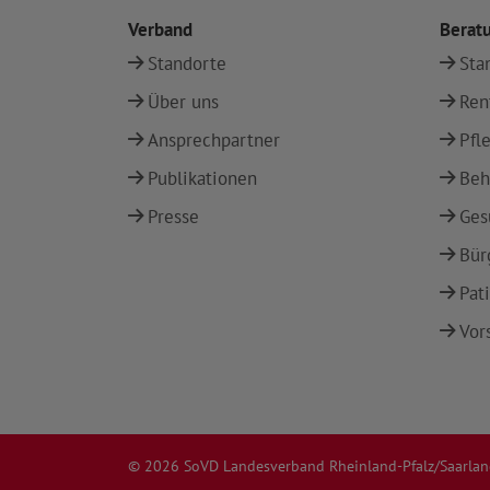
Verband
Berat
Standorte
Sta
Über uns
Ren
Ansprechpartner
Pfl
Publikationen
Beh
Presse
Ges
Bür
Pat
Vor
© 2026 SoVD Landesverband Rheinland-Pfalz/Saarland