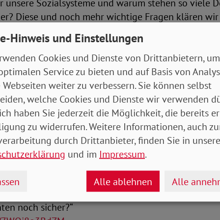
 unsere Sozialsysteme und warum stehen so viele D
er? Diese und noch mehr wichtige Fragen klären wir 
f (SPD). Die studierte Politikwissenschaftlerin und G
e-Hinweis und Einstellungen
 Europäischen Parlaments. Sie diskutiert dabei mit Lin
rwenden Cookies und Dienste von Drittanbietern, um
 Europäischen Bewegung Deutschland. EU-Expertin de
optimalen Service zu bieten und auf Basis von Analy
identin Ursula Engelen-Kefer. Die ehemalige DGB-Viz
 Webseiten weiter zu verbessern. Sie können selbst
 SPD-Vorsitzende ist beim SoVD u.a. für Europafragen
eiden, welche Cookies und Dienste wir verwenden dü
ich haben Sie jederzeit die Möglichkeit, die bereits er
ie über den Youtube-Kanal bzw. die Homepage des S
ligung zu widerrufen. Weitere Informationen, auch zu
 von Alex Berlin.
erarbeitung durch Drittanbieter, finden Sie in unsere
einigen bisherigen Sendungen:
schutzerklärung
und im
Impressum
.
na – wie hat die Pandemie unsere Gesellschaft verän
be/DyL6BnLBQnw
ssen
Alle ablehnen
Alle anne
ten noch sicher?“