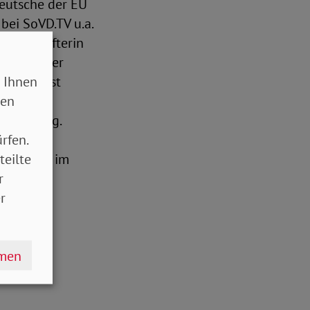
eutsche der EU
bei SoVD.TV u.a.
ewerkschafterin
n Selle, der
 Ihnen
s SoVD ist
sen
e und
 zuständig.
rfen.
teilte
oVD oder im
r
r
dert?“
hmen