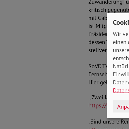
Zuwanderung für
kritisch gegenüb
mit Gabi Bischof
Cooki
ist Mitglied des
Wir ve
Präsidentin der
einen 
dessen Vizepräs
unsere
stellvertretende
entsch
Natürl
SoVD.TV sehen S
Einwil
Fernsehprogramm
Datenv
Hier geht es zu 
Daten
„Zwei Jahre Coro
https://youtu.
Anpa
„Sind unsere Ren