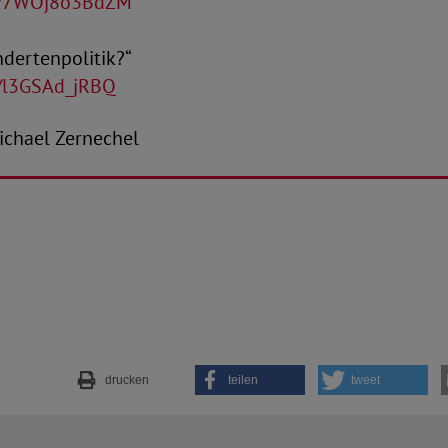
be/7WOj8o3BdZM
dertenpolitik?“
e/l3GSAd_jRBQ
-Michael Zernechel
drucken
teilen
tweet