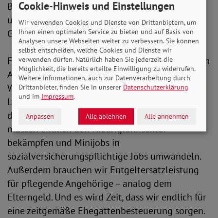
Cookie-Hinweis und Einstellungen
Beispiele für Maßnahmen, die dringend
umgesetzt werden müssen, wenn wir es mit der
Wir verwenden Cookies und Dienste von Drittanbietern, um
Gleichstellung ernst meinen.“
Ihnen einen optimalen Service zu bieten und auf Basis von
Analysen unsere Webseiten weiter zu verbessern. Sie können
selbst entscheiden, welche Cookies und Dienste wir
Fakt ist, dass das Entgelttransparenzgesetz kaum
verwenden dürfen. Natürlich haben Sie jederzeit die
Möglichkeit, die bereits erteilte Einwilligung zu widerrufen.
Anwendung findet. Der SoVD fordert daher eine
Weitere Informationen, auch zur Datenverarbeitung durch
Weiterentwicklung zu einem wirkungsvollen
Drittanbieter, finden Sie in unserer
Datenschutzerklärung
und im
Impressum
.
Lohngerechtigkeitsgesetz. „Wir haben aber noch
deutlich mehr Punkte auf der Agenda. Denn wir
Anpassen
Alle ablehnen
Alle annehmen
müssen endlich den Niedriglohnsektor
bekämpfen und Minijobs in
sozialversicherungspflichtige Jobs umwandeln.
Außerdem brauchen wir Entgeltersatzleistung
für pflegende Angehörige – analog dem
Elterngeld. Und es wird Zeit, dass wir endlich für
eine zeitgemäße Ehegattenbesteuerung sorgen.