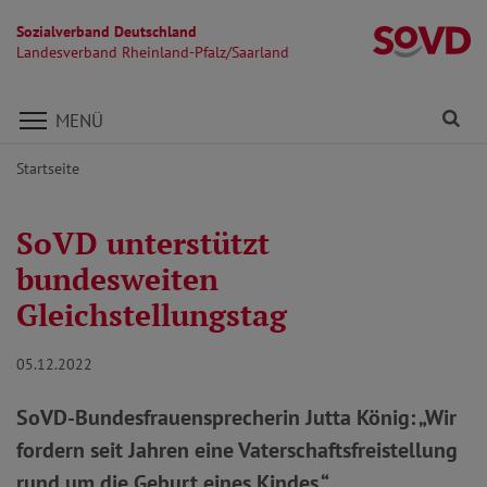
Sozialverband Deutschland
La
Landesverband Rheinland-Pfalz/Saarland
Direkt zu den Inhalten springen
Fi
MENÜ
Startseite
SoVD unterstützt
bundesweiten
Gleichstellungstag
05.12.2022
SoVD-Bundesfrauensprecherin Jutta König: „Wir
fordern seit Jahren eine Vaterschaftsfreistellung
rund um die Geburt eines Kindes.“