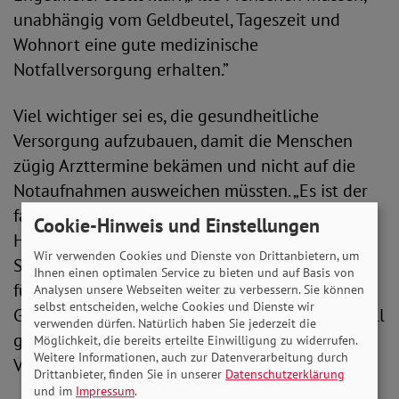
unabhängig vom Geldbeutel, Tageszeit und
Wohnort eine gute medizinische
Notfallversorgung erhalten.”
Viel wichtiger sei es, die gesundheitliche
Versorgung aufzubauen, damit die Menschen
zügig Arzttermine bekämen und nicht auf die
Notaufnahmen ausweichen müssten. „Es ist der
falsche Ansatz, die Menschen durch finanzielle
Cookie-Hinweis und Einstellungen
Hürden abzuschrecken und die finanzielle
Wir verwenden Cookies und Dienste von Drittanbietern, um
Schieflage der Krankenhäuser durch Gebühren
Ihnen einen optimalen Service zu bieten und auf Basis von
für Patient*innen auszugleichen. Das
Analysen unsere Webseiten weiter zu verbessern. Sie können
selbst entscheiden, welche Cookies und Dienste wir
Gesundheitssystem muss personell und finanziell
verwenden dürfen. Natürlich haben Sie jederzeit die
gestärkt werden für eine flächendeckende
Möglichkeit, die bereits erteilte Einwilligung zu widerrufen.
Weitere Informationen, auch zur Datenverarbeitung durch
Versorgung.“
Drittanbieter, finden Sie in unserer
Datenschutzerklärung
und im
Impressum
.