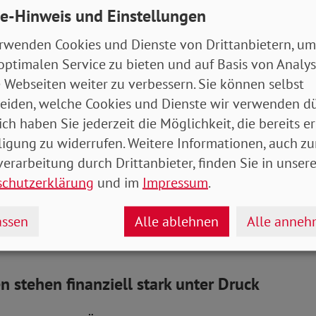
e-Hinweis und Einstellungen
Sicherheit statt neuer Kürzungsdebatten.“
rwenden Cookies und Dienste von Drittanbietern, um
g des Elterngeldes seit seiner Einführung 
optimalen Service zu bieten und auf Basis von Analy
 Webseiten weiter zu verbessern. Sie können selbst
urde 2007 eingeführt. In der Regel ersetzt es 65 Pro
eiden, welche Cookies und Dienste wir verwenden dü
ttoeinkommens nach der Geburt eines Kindes. Der H
ich haben Sie jederzeit die Möglichkeit, die bereits er
bei 1800 Euro monatlich, der Mindestbetrag bei 300 E
ligung zu widerrufen. Weitere Informationen, auch zu
it Einführung nicht angepasst.
erarbeitung durch Drittanbieter, finden Sie in unsere
schutzerklärung
und im
Impressum
.
 wurde die Einkommensgrenze für den Bezug: Seit Ap
bis zu einem zu versteuernden Jahreseinkommen von
ssen
Alle ablehnen
Alle anne
erngeld. Zuvor lag die Grenze bei 300.000 Euro.
n stehen finanziell stark unter Druck