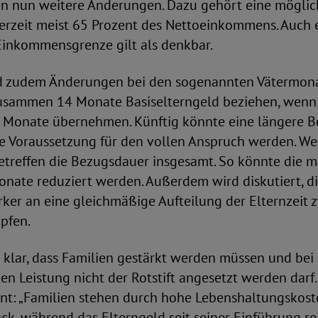
en nun weitere Änderungen. Dazu gehört eine mögli
derzeit meist 65 Prozent des Nettoeinkommens. Auch 
inkommensgrenze gilt als denkbar.
d zudem Änderungen bei den sogenannten Vätermona
usammen 14 Monate Basiselterngeld beziehen, wenn 
 Monate übernehmen. Künftig könnte eine längere B
le Voraussetzung für den vollen Anspruch werden. We
treffen die Bezugsdauer insgesamt. So könnte die 
onate reduziert werden. Außerdem wird diskutiert, d
rker an eine gleichmäßige Aufteilung der Elternzeit
pfen.
 klar, dass Familien gestärkt werden müssen und bei
hen Leistung nicht der Rotstift angesetzt werden darf
nt: „Familien stehen durch hohe Lebenshaltungskos
ck, während das Elterngeld seit seiner Einführung r