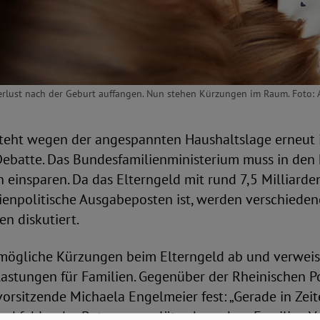
rlust nach der Geburt auffangen. Nun stehen Kürzungen im Raum. Foto:
steht wegen der angespannten Haushaltslage erneut 
 Debatte. Das Bundesfamilienministerium muss in d
n einsparen. Da das Elterngeld mit rund 7,5 Milliarde
lienpolitische Ausgabeposten ist, werden verschiede
n diskutiert.
mögliche Kürzungen beim Elterngeld ab und verweist
stungen für Familien. Gegenüber der Rheinischen Pos
rsitzende Michaela Engelmeier fest: „Gerade in Zei
nd fehlender Betreuungsplätze brauchen Familien Ver