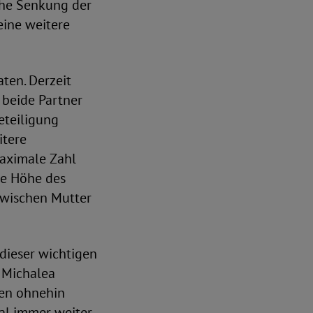
che Senkung der
eine weitere
ten. Derzeit
beide Partner
eteiligung
itere
maximale Zahl
ie Höhe des
 zwischen Mutter
 dieser wichtigen
. Michalea
ten ohnehin
eal immer weiter