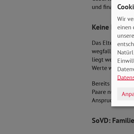
Cooki
und finanzielle 
Wir ve
Keine Erhöhun
einen 
unsere
Das Elterngeld w
entsch
wegfallenden Ne
Natürl
liegt weiterhin 
Einwil
Werte wurden se
Datenv
Daten
Bereits gesenkt
Paare nur noch 
Anpa
Anspruch auf Elt
SoVD: Familie