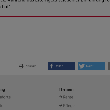
 hat“.
drucken
teilen
tweet
ung
Themen
ndorte
Rente
te
Pflege