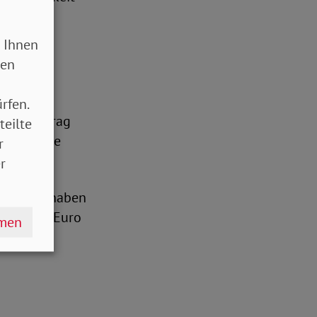
 Ihnen
2007
sen
zent des
rfen.
öchstbetrag
teilte
uro. Beide
r
r
ril 2025 haben
 175.000 Euro
hmen