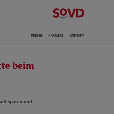
Landesverband R
en
PRESSE
KARRIERE
KONTAKT
tte beim
soll sparen und