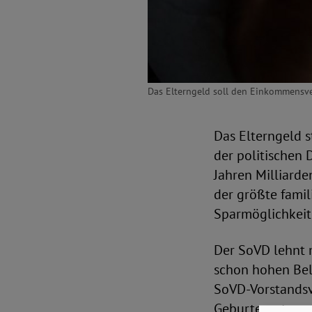
Das Elterngeld soll den Einkommensve
Das Elterngeld 
der politischen
Jahren Milliarde
der größte fami
Sparmöglichkeite
Der SoVD lehnt 
schon hohen Bela
SoVD-Vorstandsvo
Geburtenraten u