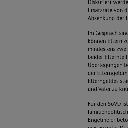
Diskutiert werd
Ersatzrate von 
Absenkung der E
Im Gespräch sin
können Eltern z
mindestens zwei
beider Elterntei
Überlegungen be
der Elterngeldm
Elterngeldes stä
und Vater zu knü
Für den SoVD ist
familienpolitisc
Engelmeier beto
massiv unter Dru