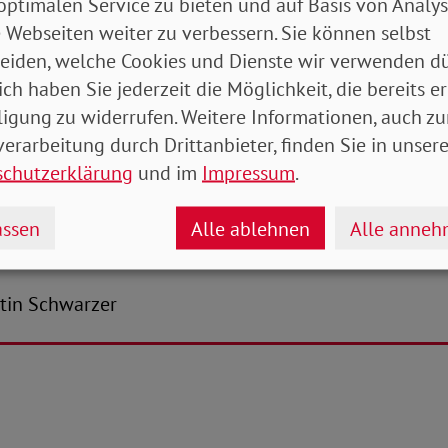
optimalen Service zu bieten und auf Basis von Analy
 Webseiten weiter zu verbessern. Sie können selbst
sbedarf sieht auch der Bundesvorsitzende der SoVD
eiden, welche Cookies und Dienste wir verwenden dü
: „Kinder und Jugendliche allgemein und insbesonde
ich haben Sie jederzeit die Möglichkeit, die bereits er
der Krankheiten sind besonders stark von den negat
ligung zu widerrufen. Weitere Informationen, auch zu
betroffen und brauchen daher gezielte Unterstützung
erarbeitung durch Drittanbieter, finden Sie in unsere
bau von Angeboten der Kinder- und Jugendhilfe, seh
schutzerklärung
und im
Impressum
.
ieren unterschiedlichster Form konfrontiert! Statt m
wir in unserer aller Zukunft investieren und jungen 
ssen
Alle ablehnen
Alle anne
eit zukommen lassen, die wir verdienen!“
antin Schwarzer