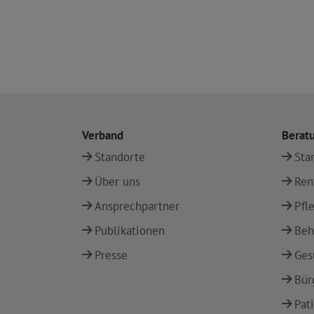
Verband
Berat
Standorte
Sta
Über uns
Ren
Ansprechpartner
Pfl
Publikationen
Beh
Presse
Ges
Bür
Pat