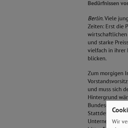
Bedürfnissen vo
Berlin.
Viele jun
Zeiten: Erst die
wirtschaftlichen
und starke Preis
vielfach in ihr
blicken.
Zum morgigen In
Vorstandsvorsitz
und muss sich d
Hintergrund wär
Bundesregierung 
Cooki
Stattdessen sol
Unternehmen, die
Wir ve