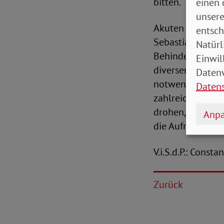
bitten.“
einen 
unsere
Akuten Handlung
entsch
Sebastian Freese
Natürl
Behinderungen o
Einwil
diversen Krisen 
Datenv
notwendigen Aus
Daten
zahlreichen Barr
drohen, sollten 
Anpa
die Aufmerksamk
V.i.S.d.P.: Const
Zurück