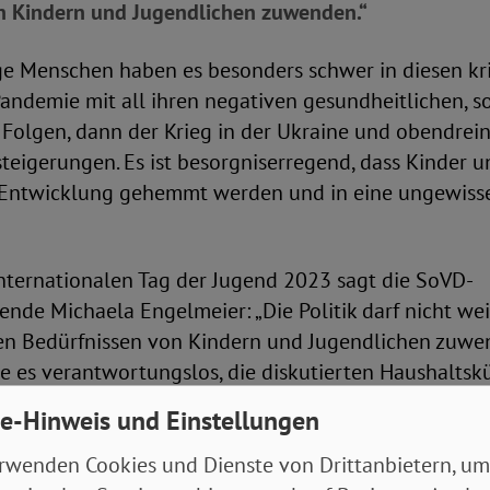
n Kindern und Jugendlichen zuwenden.“
ge Menschen haben es besonders schwer in diesen kr
 Pandemie mit all ihren negativen gesundheitlichen, s
 Folgen, dann der Krieg in der Ukraine und obendrein 
steigerungen. Es ist besorgniserregend, dass Kinder 
er Entwicklung gehemmt werden und in eine ungewiss
ternationalen Tag der Jugend 2023 sagt die SoVD-
ende Michaela Engelmeier: „Die Politik darf nicht w
en Bedürfnissen von Kindern und Jugendlichen zuwe
e es verantwortungslos, die diskutierten Haushaltsk
beim Etat für Kinder- und Jugendliche in die Tat um
e-Hinweis und Einstellungen
lten wir über eine Umverteilung von oben nach unten
 von den Krisen profitieren, durch eine Übergewinns
rwenden Cookies und Dienste von Drittanbietern, um