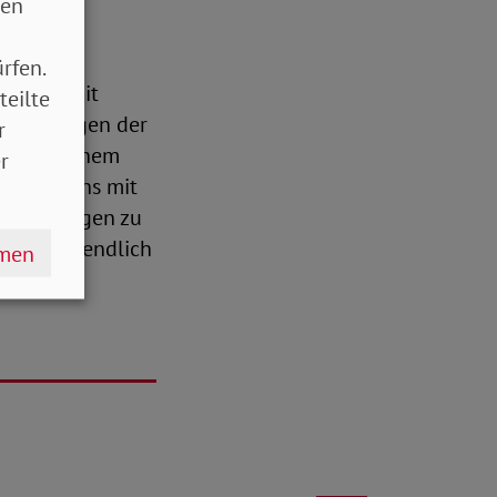
sen
-Jugend,
rfen.
re jene mit
teilte
iven Folgen der
r
. Statt einem
r
en wir uns mit
it Kürzungen zu
Menschen endlich
hmen