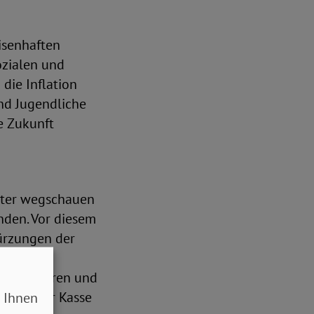
isenhaften
ozialen und
die Inflation
und Jugendliche
e Zukunft
eiter wegschauen
nden. Vor diesem
ürzungen der
zusetzen.
 diskutieren und
teuer zur Kasse
 Ihnen