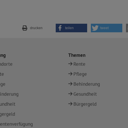
drucken
teilen
tweet
ung
Themen
ndorte
Rente
te
Pflege
ege
Behinderung
inderung
Gesundheit
undheit
Bürgergeld
gergeld
ientenverfügung