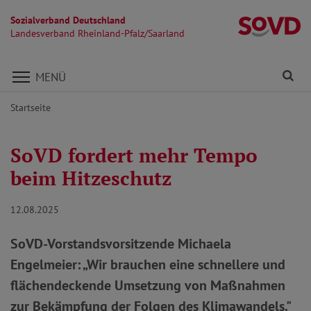
Sozialverband Deutschland
La
Landesverband Rheinland-Pfalz/Saarland
Direkt zu den Inhalten springen
Fi
MENÜ
Startseite
SoVD fordert mehr Tempo
beim Hitzeschutz
12.08.2025
SoVD-Vorstandsvorsitzende Michaela
Engelmeier: „Wir brauchen eine schnellere und
flächendeckende Umsetzung von Maßnahmen
zur Bekämpfung der Folgen des Klimawandels."