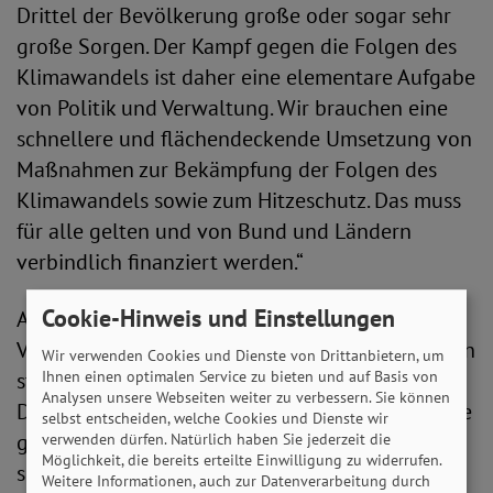
Drittel der Bevölkerung große oder sogar sehr
große Sorgen. Der Kampf gegen die Folgen des
Klimawandels ist daher eine elementare Aufgabe
von Politik und Verwaltung. Wir brauchen eine
schnellere und flächendeckende Umsetzung von
Maßnahmen zur Bekämpfung der Folgen des
Klimawandels sowie zum Hitzeschutz. Das muss
für alle gelten und von Bund und Ländern
verbindlich finanziert werden.“
Cookie-Hinweis und Einstellungen
Alles andere hätte aus Sicht der
Vorstandsvorsitzenden fatale Folgen. „Seit Jahren
Wir verwenden Cookies und Dienste von Drittanbietern, um
Ihnen einen optimalen Service zu bieten und auf Basis von
sterben durch die Hitze jedes Jahr in
Analysen unsere Webseiten weiter zu verbessern. Sie können
Deutschland mehrere Tausend Menschen. Unsere
selbst entscheiden, welche Cookies und Dienste wir
gesamte Gesellschaft und unsere Infrastruktur
verwenden dürfen. Natürlich haben Sie jederzeit die
Möglichkeit, die bereits erteilte Einwilligung zu widerrufen.
sind schlichtweg nicht auf extrem heiße
Weitere Informationen, auch zur Datenverarbeitung durch