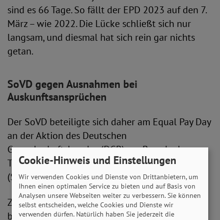
sind es 66 Tage. So fällt der EPD 2023 auf den 7.
März – wie 2022. Die Lücke schließt sich nur
langsam, und diesmal hat sich rein gar nichts
getan.
SoVD gegen Ausnahmen bei
Auskunftsansprüchen
Der SoVD beteiligte sich daher am Equal Pay Day
an der Aktion des Deutschen
Gewerkschaftsbundes (DGB) am Brandenburger
Cookie-Hinweis und Einstellungen
Tor in Berlin. Auch Arbeitsminister Hubertus Heil
(SPD) war vor Ort.
Wir verwenden Cookies und Dienste von Drittanbietern, um
Ihnen einen optimalen Service zu bieten und auf Basis von
Analysen unsere Webseiten weiter zu verbessern. Sie können
Zum Aktionstag für Geschlechtergerechtigkeit
selbst entscheiden, welche Cookies und Dienste wir
verwenden dürfen. Natürlich haben Sie jederzeit die
bei der Bezahlung hat der SoVD klare