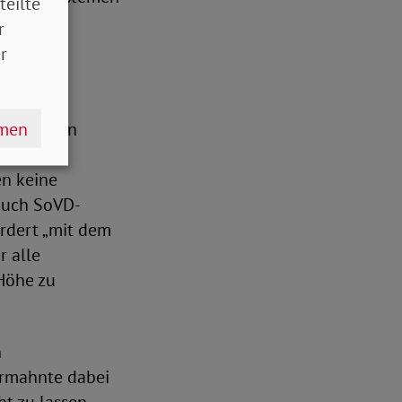
teilte
r
r
hmen
sächlichen
mit einem
en keine
 auch SoVD-
ordert „mit dem
r alle
 Höhe zu
n
ermahnte dabei