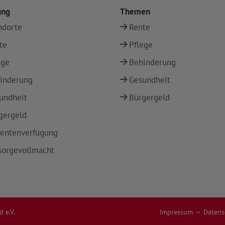
ung
Themen
ndorte
Rente
te
Pflege
ege
Behinderung
inderung
Gesundheit
undheit
Bürgergeld
gergeld
ientenverfügung
sorgevollmacht
 e.V.
Impressum
Datens