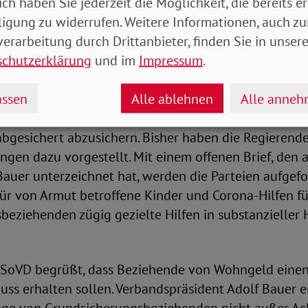
ich haben Sie jederzeit die Möglichkeit, die bereits er
ng wie Hartz IV hin.
ligung zu widerrufen. Weitere Informationen, auch zu
erarbeitung durch Drittanbieter, finden Sie in unsere
schutzerklärung
und im
Impressum
.
 Zuschläge stehen noch aus
ssen
Alle ablehnen
Alle anne
trag haben die Ampelparteien verabredet, bis zur tat
Kindergrundsicherung, von Armut betroffene Kinder 
abgesichert abzusichern. Bisher haben die Regierend
ngen dazu vorgestellt. Mit einem offenen Brief, den
Bauer unterzeichnet hat, werden die Parteien aufgef
ür von Armut betroffene Kinder und Corona-Hilfen fü
eziehenden zügig gezielte Hilfen in substanzieller
r SoVD begrüßt, dass Beziehende von Wohngeld eine
uss erhalten sollen. Verbandspräsident Adolf Bauer 