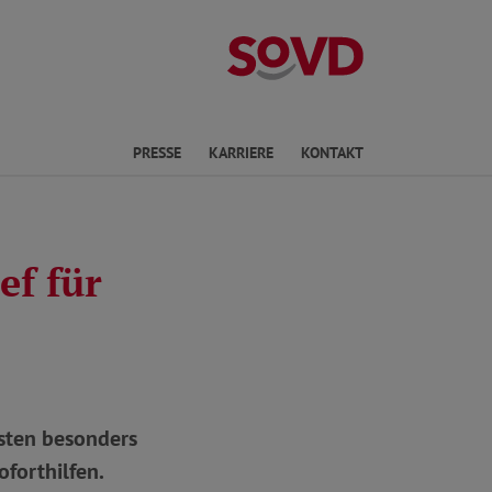
Landesverband R
en
PRESSE
KARRIERE
KONTAKT
ef für
sten besonders
forthilfen.