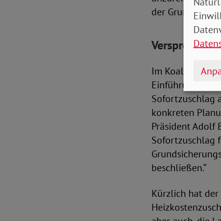
Natürl
der Grundsicheru
Einwil
Datenv
Daten
Versprochene
Anpa
Im Koalitionsver
Einführung der 
Sofortzuschlag 
konkreten Planu
Präsident Adolf 
Sofortzuschlag f
Grundsicherungsb
beschließen.“
Kürzlich hat de
Heizkostenzusch