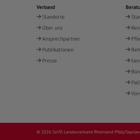
Verband
Berat
Standorte
Sta
Über uns
Ren
Ansprechpartner
Pfl
Publikationen
Beh
Presse
Ges
Bür
Pat
Vor
© 2026 SoVD Landesverband Rheinland-Pfalz/Saarland