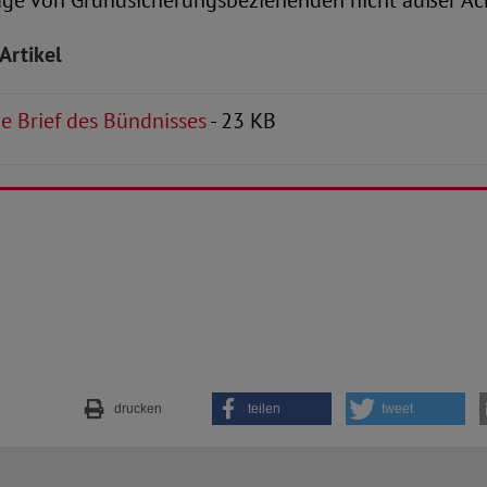
Lage von Grundsicherungsbeziehenden nicht außer Ach
Artikel
ne Brief des Bündnisses
- 23 KB
drucken
teilen
tweet