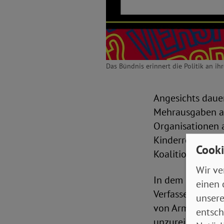
Das Bündnis erinnert die Politik an i
Angesichts daue
Mehrausgaben ap
Organisationen 
Kinderrechts- un
Cooki
Koalition, zügig
Wir ve
In dem Brief, de
einen 
Verfasser*innen 
unsere
von Armut betro
entsch
unzureichenden 