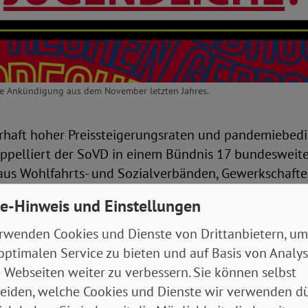
hre Ankündigung aus dem November letzten Jahres.
rhaft hoher Preissteigerungsraten und pandemiebedi
pelliert der SoVD in einem Bündnis 17 bundesweit
aus Wohlfahrts- und Sozialverbänden, Gewerkschaft
d Jugendorganisationen in einem offenen Brief an d
e-Hinweis und Einstellungen
 gezielte und substanzielle Hilfen für die Ärmsten zu 
rwenden Cookies und Dienste von Drittanbietern, um
n auch die Jusos und Grüne Jugend unterzeichnet hab
optimalen Service zu bieten und auf Basis von Analy
die Bundesregierung an ihr Versprechen eines Sofort
 Webseiten weiter zu verbessern. Sie können selbst
ffene Kinder im Koalitionsvertrag und weisen auf di
eiden, welche Cookies und Dienste wir verwenden dü
Regelsätze für Kinder, Jugendliche und Erwachsene 