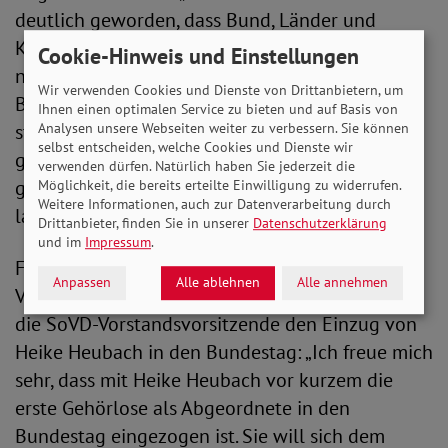
deutlich geworden, dass Bund, Länder und
Kommunen ihrer selbsterklärten Verpflichtung
Cookie-Hinweis und Einstellungen
nicht ausreichend nachkommen. Sie müssen die
Wir verwenden Cookies und Dienste von Drittanbietern, um
Belange von Menschen mit Behinderungen
Ihnen einen optimalen Service zu bieten und auf Basis von
Analysen unsere Webseiten weiter zu verbessern. Sie können
stärker in den Blick nehmen und das Recht auf
selbst entscheiden, welche Cookies und Dienste wir
gleichberechtigte Teilhabe für alle
verwenden dürfen. Natürlich haben Sie jederzeit die
gewährleisten. Daran müssen sie sich messen
Möglichkeit, die bereits erteilte Einwilligung zu widerrufen.
Weitere Informationen, auch zur Datenverarbeitung durch
lassen.“
Drittanbieter, finden Sie in unserer
Datenschutzerklärung
und im
Impressum
.
Für eine gleichberechtigte Teilhabe sind
Anpassen
Alle ablehnen
Alle annehmen
Vorbilder besonders wichtig. Deshalb begrüßt
die SoVD-Vorstandsvorsitzende den Einzug von
Heike Heubach in den Bundestag: „Ich freue mich
sehr, dass mit Heike Heubach vor kurzem die
erste Gehörlose als Abgeordnete in den
Bundestag eingezogen ist. Sie will sich dem