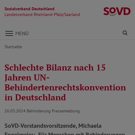
Sozialverband Deutschland
La
Landesverband Rheinland-Pfalz/Saarland
Direkt zu den Inhalten springen
Fi
MENÜ
Startseite
Schlechte Bilanz nach 15
Jahren UN-
Behindertenrechtskonvention
in Deutschland
26.03.2024
Behinderung Pressemeldung
SoVD-Vorstandsvorsitzende, Michaela
Engelmeier: „Für Menschen mit Behinderungen