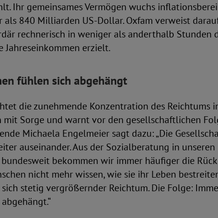
hlt. Ihr gemeinsames Vermögen wuchs inflationsbere
 als 840 Milliarden US-Dollar. Oxfam verweist darauf
rdär rechnerisch in weniger als anderthalb Stunden 
e Jahreseinkommen erzielt.
en fühlen sich abgehängt
htet die zunehmende Konzentration des Reichtums i
mit Sorge und warnt vor den gesellschaftlichen Fol
ende Michaela Engelmeier sagt dazu: „Die Gesellschaf
eiter auseinander. Aus der Sozialberatung in unseren
n bundesweit bekommen wir immer häufiger die Rüc
chen nicht mehr wissen, wie sie ihr Leben bestreite
 sich stetig vergrößernder Reichtum. Die Folge: Imm
 abgehängt.“