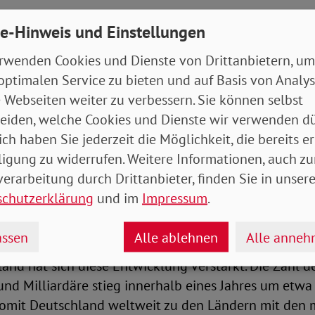
e-Hinweis und Einstellungen
besitzen mehr als die halbe Weltbevölkerun
rwenden Cookies und Dienste von Drittanbietern, um
rmögenszuwachs einer kleinen Gruppe steht nach 
optimalen Service zu bieten und auf Basis von Analy
 verbreitete Armut gegenüber: Fast die Hälfte der W
 Webseiten weiter zu verbessern. Sie können selbst
n prekären wirtschaftlichen Verhältnissen. Besonders 
eiden, welche Cookies und Dienste wir verwenden dü
 der Spitze, da das Vermögen der zwölf reichsten Me
ich haben Sie jederzeit die Möglichkeit, die bereits er
r ist als das der ärmeren Hälfte der Menschheit mit 
ligung zu widerrufen. Weitere Informationen, auch zu
chen.
erarbeitung durch Drittanbieter, finden Sie in unsere
schutzerklärung
und im
Impressum
.
erichts sind zusammengeführte Daten unter andere
gs, der Weltbank und dem Weltvermögensreport.
ssen
Alle ablehnen
Alle anne
and hat sich diese Entwicklung verstärkt. Die Zahl d
und Milliardäre stieg innerhalb eines Jahres um etwa 
omit Deutschland weltweit zu den Ländern mit den 