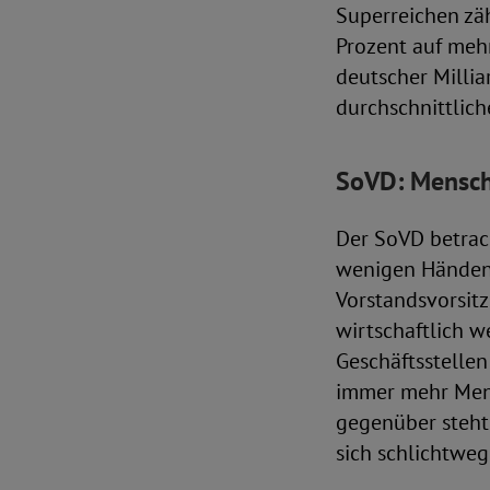
Superreichen zä
Prozent auf mehr
deutscher Millia
durchschnittlich
SoVD: Mensch
Der SoVD betrac
wenigen Händen 
Vorstandsvorsitz
wirtschaftlich w
Geschäftsstelle
immer mehr Mens
gegenüber steht
sich schlichtweg