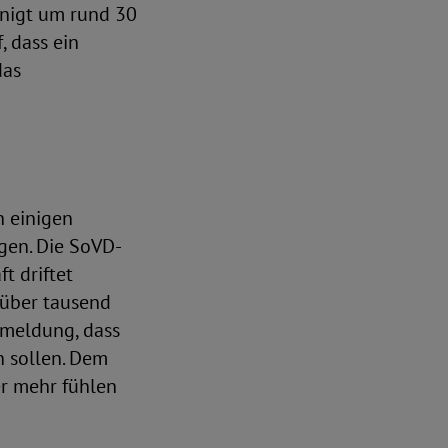
inigt um rund 30
, dass ein
das
n einigen
gen. Die SoVD-
t driftet
 über tausend
kmeldung, dass
n sollen. Dem
er mehr fühlen