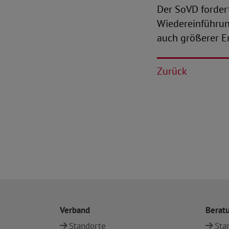
Der SoVD fordert
Wiedereinführun
auch größerer E
Zurück
Verband
Berat
Standorte
Sta