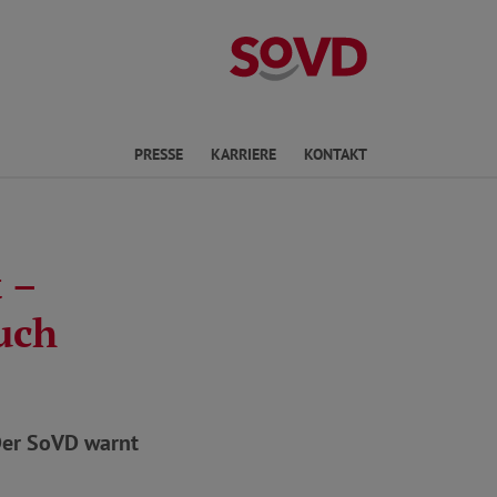
Landesverband R
en
PRESSE
KARRIERE
KONTAKT
 –
auch
Der SoVD warnt