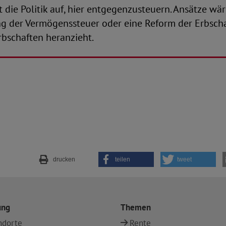
 die Politik auf, hier entgegenzusteuern. Ansätze wä
g der Vermögenssteuer oder eine Reform der Erbschaf
rbschaften heranzieht.
drucken
teilen
tweet
ung
Themen
ndorte
Rente