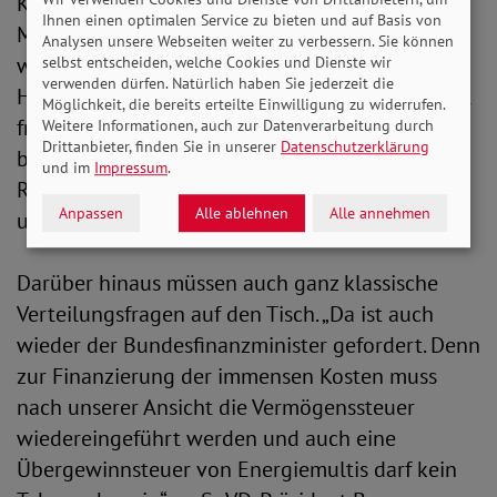
Kündigungsmoratorium für Mieterinnen und
Ihnen einen optimalen Service zu bieten und auf Basis von
Mieter, das sicherstellt, dass niemand gekündigt
Analysen unsere Webseiten weiter zu verbessern. Sie können
werden darf, der wegen stark gestiegener
selbst entscheiden, welche Cookies und Dienste wir
verwenden dürfen. Natürlich haben Sie jederzeit die
Heizkosten seine Nebenkostenabrechnung nicht
Möglichkeit, die bereits erteilte Einwilligung zu widerrufen.
fristgerecht bezahlen kann. Grundsätzlich
Weitere Informationen, auch zur Datenverarbeitung durch
Drittanbieter, finden Sie in unserer
Datenschutzerklärung
benötigen wir außerdem die Erhöhung der
und im
Impressum
.
Regelsätze in der Grundsicherung und
Anpassen
Alle ablehnen
Alle annehmen
umgehend eine Kindergrundsicherung.“
Darüber hinaus müssen auch ganz klassische
Verteilungsfragen auf den Tisch. „Da ist auch
wieder der Bundesfinanzminister gefordert. Denn
zur Finanzierung der immensen Kosten muss
nach unserer Ansicht die Vermögenssteuer
wiedereingeführt werden und auch eine
Übergewinnsteuer von Energiemultis darf kein