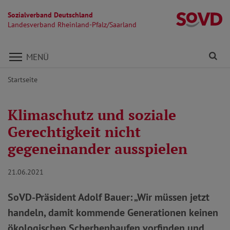
Sozialverband Deutschland
La
Landesverband Rheinland-Pfalz/Saarland
Direkt zu den Inhalten springen
Fi
MENÜ
Startseite
Klimaschutz und soziale
Gerechtigkeit nicht
gegeneinander ausspielen
21.06.2021
SoVD-Präsident Adolf Bauer: „Wir müssen jetzt
handeln, damit kommende Generationen keinen
ökologischen Scherbenhaufen vorfinden und