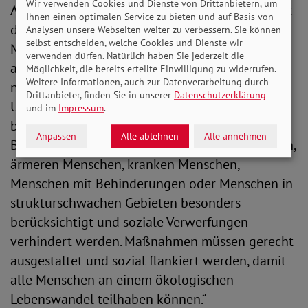
Wir verwenden Cookies und Dienste von Drittanbietern, um
Als ältester Sozialverband in Deutschland kennt
Ihnen einen optimalen Service zu bieten und auf Basis von
der SoVD die existenziellen Sorgen vieler
Analysen unsere Webseiten weiter zu verbessern. Sie können
selbst entscheiden, welche Cookies und Dienste wir
Menschen in Deutschland sehr genau. „Es wäre
verwenden dürfen. Natürlich haben Sie jederzeit die
allerdings unredlich, diese Sorgen gegen
Möglichkeit, die bereits erteilte Einwilligung zu widerrufen.
Weitere Informationen, auch zur Datenverarbeitung durch
notwendige Klima- und
Drittanbieter, finden Sie in unserer
Datenschutzerklärung
Umweltschutzmaßnahmen in Stellung zu
und im
Impressum
.
bringen“, mahnt Bauer. Vielmehr müssen die
Anpassen
Alle ablehnen
Alle annehmen
Bedarfslagen beispielswiese von Berufspendlern,
ärmeren Menschen, kranken Menschen,
Menschen mit Behinderungen oder Menschen in
strukturschwachen Gebieten besonders
berücksichtigt und soziale Verwerfungen
verhindert werden. Maßnahmen müssen gerecht
ausgestaltet und sozial flankiert werden, damit
alle Menschen an einem ökologischen
Lebenswandel teilhaben können.“