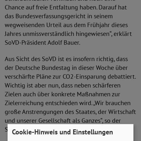
Chance auf freie Entfaltung haben. Darauf hat
das Bundesverfassungsgericht in seinem
wegweisenden Urteil aus dem Frühjahr dieses
Jahres unmissverständlich hingewiesen“, erklärt
SoVD-Präsident Adolf Bauer.
Aus Sicht des SoVD ist es insofern richtig, dass
der Deutsche Bundestag in dieser Woche über
verschärfte Pläne zur CO2-Einsparung debattiert.
Wichtig ist aber nun, dass neben schärferen
Zielen auch über konkrete Maßnahmen zur
Zielerreichung entschieden wird. „Wir brauchen
große Anstrengungen des Staates, der Wirtschaft
und unserer Gesellschaft als Ganzes“, so der
SoVD-Präsident.
Cookie-Hinweis und Einstellungen