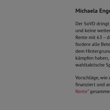
Michaela Eng
Der SoVD dringt 
und keine weite
Rente mit 63 – d
fordere alle Bet
dem Hintergrund
kämpfen haben, i
wahltaktische S
Vorschläge, wie 
finanziert und a
Rente“
gesammel