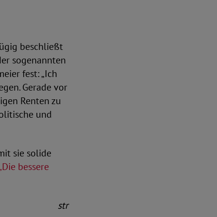
ügig beschließt
der sogenannten
ier fest: „Ich
legen. Gerade vor
rigen Renten zu
olitische und
it sie solide
„Die bessere
str