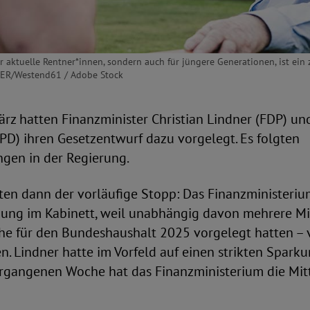
ür aktuelle Rentner*innen, sondern auch für jüngere Generationen, ist ein
TER/Westend61 / Adobe Stock
z hatten Finanzminister Christian Lindner (FDP) und
PD) ihren Gesetzentwurf dazu vorgelegt. Es folgten
gen in der Regierung.
en dann der vorläufige Stopp: Das Finanzministeriu
dung im Kabinett, weil unabhängig davon mehrere Mi
 für den Bundeshaushalt 2025 vorgelegt hatten – v
n. Lindner hatte im Vorfeld auf einen strikten Spark
ergangenen Woche hat das Finanzministerium die Mit