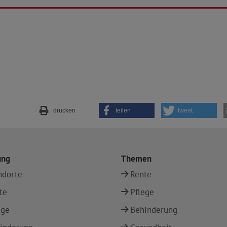
drucken
teilen
tweet
ung
Themen
ndorte
Rente
te
Pflege
ege
Behinderung