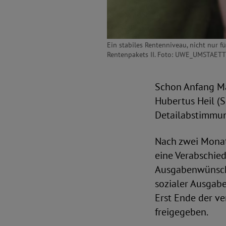
Ein stabiles Rentenniveau, nicht nur f
Rentenpakets II. Foto: UWE_UMSTAET
Schon Anfang Mär
Hubertus Heil (S
Detailabstimmun
Nach zwei Monat
eine Verabschie
Ausgabenwünsche
sozialer Ausgabe
Erst Ende der v
freigegeben.