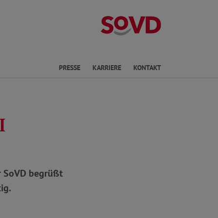
Landesverband R
en
PRESSE
KARRIERE
KONTAKT
I
er SoVD begrüßt
ig.