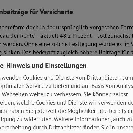
beiträge für Versicherte
ntenreform doch in der ursprünglich vorgesehen Fo
au der Rente – aktuell 48,2 Prozent – soll zunächst 
n werden. Ohne eine solche Festlegung würde es im V
sinken. Das bedeutet zugleich höhere Beiträge für d
en. Die Regierung rechnet mit einem Anstieg von akt
e-Hinweis und Einstellungen
 auf 22,3 Prozent.
rwenden Cookies und Dienste von Drittanbietern, um
eil des Rentenpakets ist das sogenannte „Generatione
optimalen Service zu bieten und auf Basis von Analy
-Jahre soll der Staat mindestens 200 Milliarden Eur
 Webseiten weiter zu verbessern. Sie können selbst
egen. Die erwarteten Gewinne sollen dazu beitragen,
eiden, welche Cookies und Dienste wir verwenden dü
u dämpfen.
ich haben Sie jederzeit die Möglichkeit, die bereits er
ligung zu widerrufen. Weitere Informationen, auch zu
ll der Bund dazu zunächst zwölf Milliarden Euro Sch
erarbeitung durch Drittanbieter, finden Sie in unsere