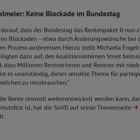
elmeier: Keine Blockade im Bundestag
darauf, dass der Bundestag das Rentenpaket II nun z
ren Blockaden – etwa durch Änderungswünsche bei 
en Prozess ausbremsen. Hierzu stellt Michaela Engelme
eiligten dazu auf, den koalitionsinternen Streit beizu
, dass Millionen Rentnerinnen und Rentner mit nied
st es unanständig, dieses sensible Thema für parteip
pielchen zu missbrauchen.“
die Rente sinnvoll weiterentwickelt werden kann, dam
rmutsfest ist, hat der SoVD auf seiner Themenseite
t.