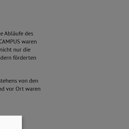
e Abläufe des
c CAMPUS waren
nicht nur die
ndern förderten
estehens von den
nd vor Ort waren