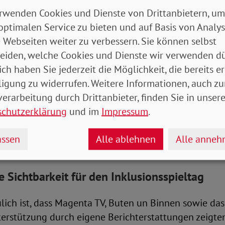
erhielten die Teilnehmenden des Nordic CAMPUS die 
rwenden Cookies und Dienste von Drittanbietern, um
e Mitarbeitenden der Fischtown Pinguins bei verschi
optimalen Service zu bieten und auf Basis von Analy
 So arbeiteten sie unter anderem im Fanshop, beim VI
 Webseiten weiter zu verbessern. Sie können selbst
mie.
eiden, welche Cookies und Dienste wir verwenden dü
ich haben Sie jederzeit die Möglichkeit, die bereits er
Ehre wurde Franziska Römer, Auszubildende im 3. Leh
ligung zu widerrufen. Weitere Informationen, auch zu
im Holzbereich und waschechter Fischtown-Pinguins-F
erarbeitung durch Drittanbieter, finden Sie in unsere
her auf dem Eis begleiten und unterstützen durfte. 
schutzerklärung
und im
Impressum
.
egt uns sehr am Herzen und zeigt einmal mehr, dass 
n wichtiges gesellschaftliches Thema ist“, freut sich 
ssen
Alle ablehnen
Alle anne
en Möller.
 Sichtbarkeit für den Inklusionsspieltag
lich ist, dass Magenta TV, Buten un Binnen sowie da
erstützung durch eigene Berichterstattungen zeigte