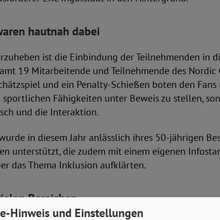
aren hautnah dabei
rzuheben ist die Einbindung der Teilnehmenden in di
esamt 19 Mitarbeitende und Teilnehmende des Nordi
Schätzspiel und ein Penalty-Schießen boten den Fans 
e sportlichen Fähigkeiten unter Beweis zu stellen, so
ch und die Interaktion.
wurde in diesem Jahr anlässlich ihres 50-jährigen B
en unterstützt, die zudem mit einem eigenen Infosta
ber das Thema Inklusion aufklärten.
ielen Bereichen
e-Hinweis und Einstellungen