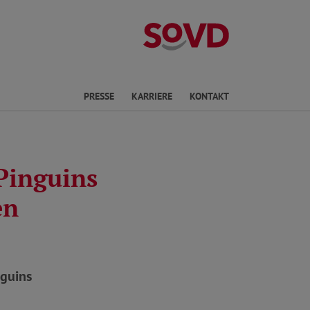
Landesverband R
en
PRESSE
KARRIERE
KONTAKT
Pinguins
en
nguins