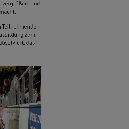
l vergrößert und
emacht.
m Teilnehmenden
 Ausbildung zum
bsolviert, das