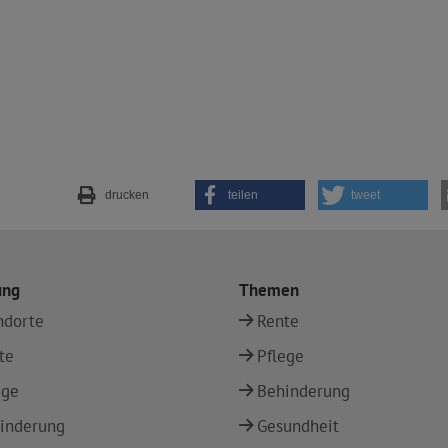
drucken
teilen
tweet
ung
Themen
ndorte
Rente
te
Pflege
ege
Behinderung
inderung
Gesundheit