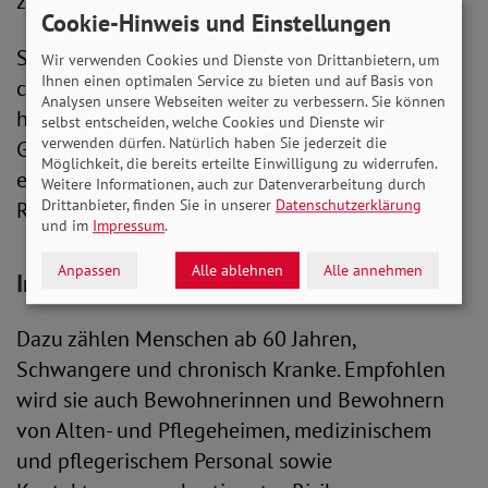
zirkulierenden Erreger angepasst.
Cookie-Hinweis und Einstellungen
Senioren, Schwangere und Menschen mit einer
Wir verwenden Cookies und Dienste von Drittanbietern, um
Ihnen einen optimalen Service zu bieten und auf Basis von
chronischen Grunderkrankung haben ein
Analysen unsere Webseiten weiter zu verbessern. Sie können
höheres Risiko für schwere Verläufe einer
selbst entscheiden, welche Cookies und Dienste wir
verwenden dürfen. Natürlich haben Sie jederzeit die
Grippe. Die STIKO (Ständige Impfkommission)
Möglichkeit, die bereits erteilte Einwilligung zu widerrufen.
empfiehlt die Impfung deshalb vor allem
Weitere Informationen, auch zur Datenverarbeitung durch
Drittanbieter, finden Sie in unserer
Datenschutzerklärung
Risikogruppen.
und im
Impressum
.
Anpassen
Alle ablehnen
Alle annehmen
Impfungen beim Hausarzt
Dazu zählen Menschen ab 60 Jahren,
Schwangere und chronisch Kranke. Empfohlen
wird sie auch Bewohnerinnen und Bewohnern
von Alten- und Pflegeheimen, medizinischem
und pflegerischem Personal sowie