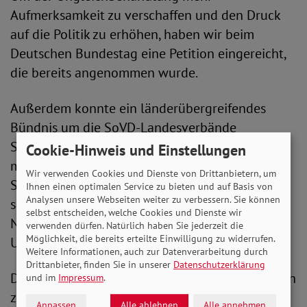
Aufmerksamkeit zu verschaffen und den Druck
auf die Politik zu erhöhen, haben wir beim
Deutschen Bundestag eine Petition eingereicht,
die bereits angenommen wurde.
Außerdem konnte ein länderübergreifendes
Bündnis um die SoVD-Landesverbände
Schleswig-Holstein und Hamburg gemeinsam
Cookie-Hinweis und Einstellungen
mit Gewerkschaften, Sozialverbänden und
Wir verwenden Cookies und Dienste von Drittanbietern, um
Seniorenbeiräten über 20.000 Unterschriften
Ihnen einen optimalen Service zu bieten und auf Basis von
Analysen unsere Webseiten weiter zu verbessern. Sie können
sammeln. Auch der SoVD-Landesverband
selbst entscheiden, welche Cookies und Dienste wir
Niedersachsen sammelt Unterschriften, um der
verwenden dürfen. Natürlich haben Sie jederzeit die
Möglichkeit, die bereits erteilte Einwilligung zu widerrufen.
Ungerechtigkeit etwas entgegenzusetzen.
Weitere Informationen, auch zur Datenverarbeitung durch
Drittanbieter, finden Sie in unserer
Datenschutzerklärung
Der SoVD ruft alle dazu auf, sich an den Aktionen
und im
Impressum
.
zu beteiligen und die Unterschriftenlisten in
Anpassen
Alle ablehnen
Alle annehmen