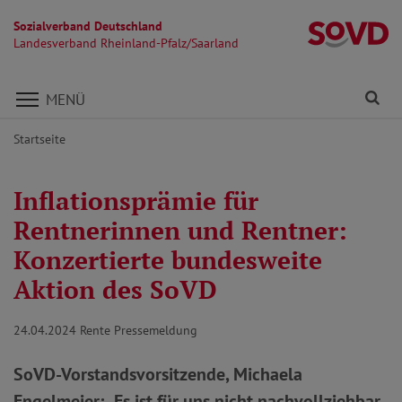
Sozialverband Deutschland
La
Landesverband Rheinland-Pfalz/Saarland
Direkt zu den Inhalten springen
Fi
MENÜ
Startseite
Inflationsprämie für
Rentnerinnen und Rentner:
Konzertierte bundesweite
Aktion des SoVD
24.04.2024
Rente Pressemeldung
SoVD-Vorstandsvorsitzende, Michaela
Engelmeier: „Es ist für uns nicht nachvollziehbar,