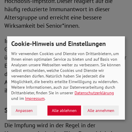
Hochdosis-Impfstoff. Dieser reagiert auf die
häufig reduzierte Immunantwort in dieser
Altersgruppe und erreicht eine bessere
Wirksamkeit bei Senior*innen.
In der Saison 2023/2024 wurden rund 221.000
Cookie-Hinweis und Einstellungen
Grippefälle an das Robert Koch-Institut (RKI)
Wir verwenden Cookies und Dienste von Drittanbietern, um
übermittelt. Bei Menschen ab 60 lag die Zahl der
Ihnen einen optimalen Service zu bieten und auf Basis von
Erkrankungen bei 62.451. Bei ihnen kam es
Analysen unsere Webseiten weiter zu verbessern. Sie können
selbst entscheiden, welche Cookies und Dienste wir
deutlich häufiger zu einem schweren Verlauf.
verwenden dürfen. Natürlich haben Sie jederzeit die
Auch deshalb sollten vor allem Ältere erwägen,
Möglichkeit, die bereits erteilte Einwilligung zu widerrufen.
Weitere Informationen, auch zur Datenverarbeitung durch
ihren Impfschutz aufzufrischen.
Drittanbieter, finden Sie in unserer
Datenschutzerklärung
und im
Impressum
.
Sicherer Totimpfstoff
Anpassen
Alle ablehnen
Alle annehmen
Die Impfung wird in der Regel in der