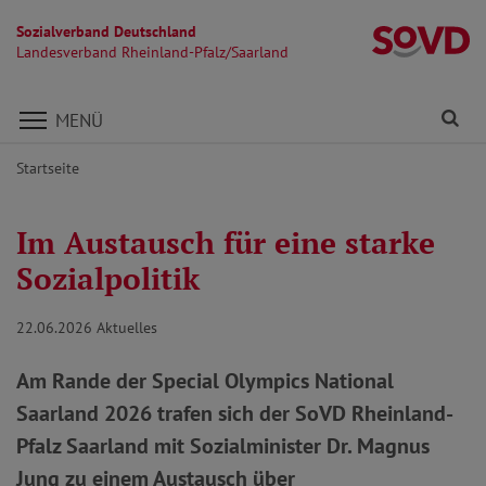
Sozialverband Deutschland
La
Landesverband Rheinland-Pfalz/Saarland
Direkt zu den Inhalten springen
Fi
MENÜ
Startseite
Im Austausch für eine starke
Sozialpolitik
22.06.2026
Aktuelles
Am Rande der Special Olympics National
Saarland 2026 trafen sich der SoVD Rheinland-
Pfalz Saarland mit Sozialminister Dr. Magnus
Jung zu einem Austausch über