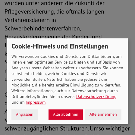
wurden unter anderem die Zukunft der
Pflegeversicherung, die oftmals langen
Verfahrensdauern in
Schwerbehindertenverfahren,
Herausforderungen in der Kinder- und
Jugendhilfe sowie die Notwendigkeit eines
Cookie-Hinweis und Einstellungen
konsequenten Bürokratieabbaus. Ein weiterer
Wir verwenden Cookies und Dienste von Drittanbietern, um
Schwerpunkt war der barrierefreie und
Ihnen einen optimalen Service zu bieten und auf Basis von
Analysen unsere Webseiten weiter zu verbessern. Sie können
niedrigschwellige Zugang zu Sozialleistungen
selbst entscheiden, welche Cookies und Dienste wir
und Unterstützungsangeboten.
verwenden dürfen. Natürlich haben Sie jederzeit die
Möglichkeit, die bereits erteilte Einwilligung zu widerrufen.
Weitere Informationen, auch zur Datenverarbeitung durch
Gerade die Erfahrungen aus der Praxis zeigen,
Drittanbieter, finden Sie in unserer
Datenschutzerklärung
dass Menschen häufig nicht an fehlenden
und im
Impressum
.
Ansprüchen scheitern, sondern an komplizierten
Anpassen
Alle ablehnen
Alle annehmen
Verfahren, langen Bearbeitungszeiten und
schwer zugänglichen Strukturen. Umso wichtiger