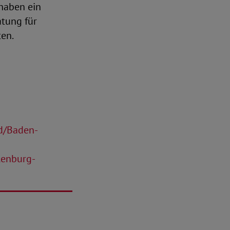
haben ein
atung für
ten.
nd/Baden-
lenburg-