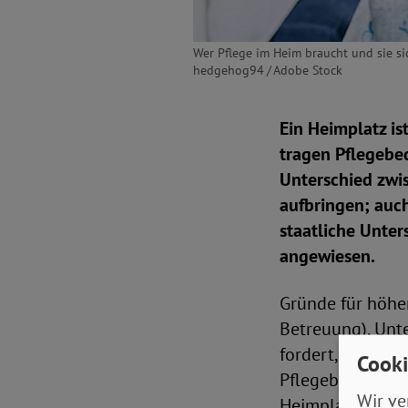
Wer Pflege im Heim braucht und sie sic
hedgehog94 / Adobe Stock
Ein Heimplatz is
tragen Pflegebed
Unterschied zwi
aufbringen; auch
staatliche Unter
angewiesen.
Gründe für höher
Betreuung), Unte
fordert, dass di
Cooki
Pflegebedürftige
Wir ve
Heimplatz aufbri