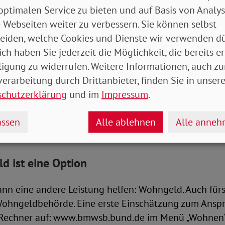
optimalen Service zu bieten und auf Basis von Analy
 Jahren tritt der SoVD für eine Pflege-Vollversicherun
 Webseiten weiter zu verbessern. Sie können selbst
eiden, welche Cookies und Dienste wir verwenden dü
sind Schonvermögen
ich haben Sie jederzeit die Möglichkeit, die bereits er
ligung zu widerrufen. Weitere Informationen, auch zu
für Pflegebedürftige folgende Hilfen: Man kann beim 
erarbeitung durch Drittanbieter, finden Sie in unsere
tragen. Anspruch besteht erst, wenn das Vermögen au
schutzerklärung
und im
Impressum
.
nvermögen. 10.000 Euro darf ein Single behalten. Vo
s Heim zu bezahlen, übernehme das Amt aber nicht, 
ssen
Alle ablehnen
Alle anne
alen (VZ).
 ist eine Option
ann eine andere Leistung helfen: Wohngeld. Auch für
Wohngeldbehörde. Eine erste Einschätzung zum Anspr
Rechner auf: www.bmwsb.bund.de im Menü „Wohnen