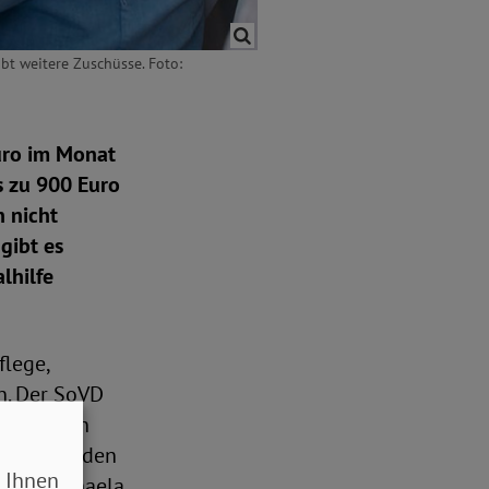
ibt weitere Zuschüsse. Foto:
Euro im Monat
is zu 900 Euro
 nicht
gibt es
lhilfe
flege,
n. Der SoVD
ibt. „Wenn
tlich für den
 Ihnen
ende Michaela