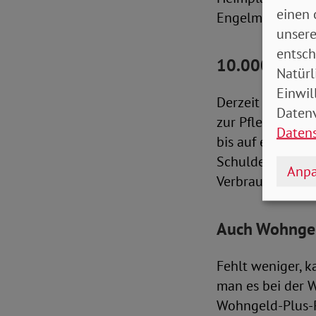
einen 
Engelmeier. Seit
unsere
entsch
10.000 Euro 
Natürl
Einwil
Derzeit gibt es 
Datenv
zur Pflege“ bean
Daten
bis auf ein Scho
Schulden, um da
Anpa
Verbraucherzentr
Auch Wohngeld
Fehlt weniger, k
man es bei der 
Wohngeld-Plus-