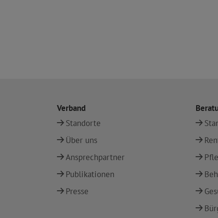
Verband
Berat
Standorte
Sta
Über uns
Ren
Ansprechpartner
Pfl
Publikationen
Beh
Presse
Ges
Bür