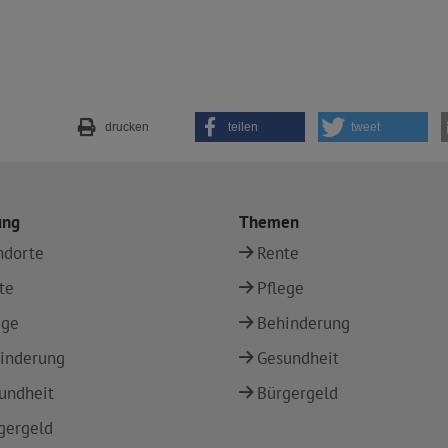
drucken
teilen
tweet
ung
Themen
ndorte
Rente
te
Pflege
ege
Behinderung
inderung
Gesundheit
undheit
Bürgergeld
gergeld