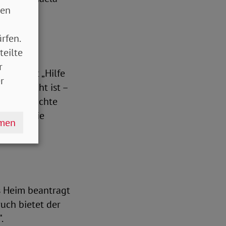
sen
g ein.
rfen.
teilte
r
Sozialamt „Hilfe
r
fgebraucht ist –
rher gemachte
warnen die
hmen
s Heim beantragt
uch bietet der
“.