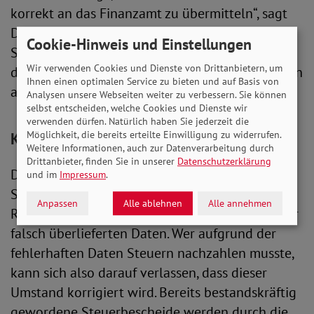
korrekt an das Finanzamt zu übermitteln“, sagt
Daniela Karbe-Geßler vom Bund der
Cookie-Hinweis und Einstellungen
Steuerzahler. Darum berechnen Finanzämter
Wir verwenden Cookies und Dienste von Drittanbietern, um
derzeit trotz der Gesetzesänderung noch Steuern
Ihnen einen optimalen Service zu bieten und auf Basis von
auf den Zuschlag.
Analysen unsere Webseiten weiter zu verbessern. Sie können
selbst entscheiden, welche Cookies und Dienste wir
verwenden dürfen. Natürlich haben Sie jederzeit die
Möglichkeit, die bereits erteilte Einwilligung zu widerrufen.
Korrektur läuft bereits
Weitere Informationen, auch zur Datenverarbeitung durch
Drittanbieter, finden Sie in unserer
Datenschutzerklärung
Die gute Nachricht: Laut dem Bund der
und im
Impressum
.
Steuerzahler arbeitet die Deutsche
Anpassen
Alle ablehnen
Alle annehmen
Rentenversicherung bereits an der Korrektur der
falsch überlieferten Daten. Wer aufgrund der
fehlerhaften Daten Steuern nachzahlen musste,
kann sich also darauf verlassen, dass dieser
Umstand korrigiert wird. Bereits bestandskräftig
gewordene Steuerbescheide werden durch die