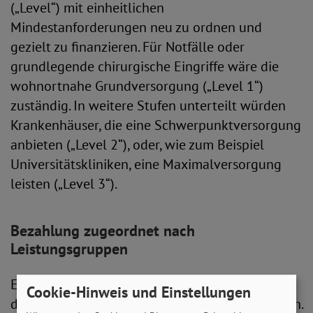
(„Level“) mit einheitlichen
Mindestanforderungen neu zu ordnen und
gezielt zu finanzieren. Für Notfälle oder
grundlegende chirurgische Eingriffe wäre die
wohnortnahe Grundversorgung („Level 1“)
zuständig. In weitere Stufen unterteilt würden
Krankenhäuser, die eine Schwerpunktversorgung
anbieten („Level 2“), oder, wie zum Beispiel
Universitätskliniken, eine Maximalversorgung
leisten („Level 3“).
Bezahlung zugeordnet nach
Leistungsgruppen
Ebenfalls verbessern soll sich die Qualität
Cookie-Hinweis und Einstellungen
durchgeführter Behandlungen oder Operationen.