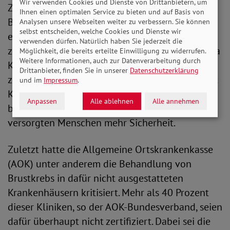
Wir verwenden Cookies und Dienste von Drittanbietern, um
Zu diesem Zweck werden mit Blick auf deren
Ihnen einen optimalen Service zu bieten und auf Basis von
Bezahlung Leistungsgruppen definiert und
Analysen unsere Webseiten weiter zu verbessern. Sie können
selbst entscheiden, welche Cookies und Dienste wir
einzelnen Fachgebieten genauer als bisher
verwenden dürfen. Natürlich haben Sie jederzeit die
zugeordnet. Das soll bewirken, dass künftig etwa
Möglichkeit, die bereits erteilte Einwilligung zu widerrufen.
Weitere Informationen, auch zur Datenverarbeitung durch
Krebsbehandlungen in dafür auch tatsächlich
Drittanbieter, finden Sie in unserer
Datenschutzerklärung
zertifizierten Einrichtungen erfolgen. Das nimmt
und im
Impressum
.
Krankenhäusern den Druck, immer mehr Fälle
Anpassen
Alle ablehnen
Alle annehmen
behandeln zu müssen, und gibt den dort
versorgten Menschen mehr Sicherheit.
Zuletzt hatte die Allgemeine Ortskrankenkasse
(AOK) unter anderem die Behandlung von
Brustkrebs in dafür nicht ausgestatteten
Krankenhäusern kritisiert. Mehr als 40 Prozent
dieser Kliniken, so der AOK-Bundesverband, seien
dafür überhaupt nicht zertifiziert. Dabei sei die