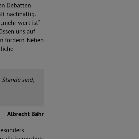
hen Debatten
ft nachhaltig.
„mehr wert ist“
müssen uns auf
n fördern. Neben
nliche
 Stande sind,
Albrecht Bähr
Besonders
, die hervorhob,