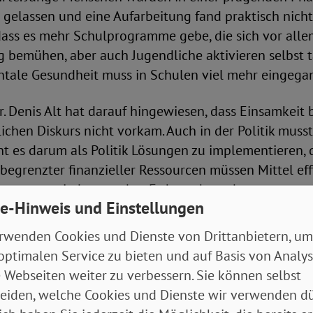
e gelassen und eine Aufarbeitung fand praktisch nicht 
dass es mehr Schulprogramme gebe, die sich vor all
g bemühen, aber auch Jugendliche aktivieren selbst t
ntale Gesundheit muss in Schulen viel mehr eingeg
r. Denis Alt hat darauf hingewiesen, dass Einsamkeit 
lichen Diskurs nicht vorkam. Auch in der Politik mus
ht es darum als Politik Lösungen zu implementieren, d
n begrenzter finanzieller Ressourcen müssen Mittel eff
tionen vermieden werden. Es braucht zudem passge
e-Hinweis und Einstellungen
lz wird deshalb u.a. stark auf die Gemeindeschwester 
 bei ihrem Weg aus der Isolation unterstützen soll. 
rwenden Cookies und Dienste von Drittanbietern, um
er verfolgen einen ähnlichen Ansatz, indem sie durch
optimalen Service zu bieten und auf Basis von Analy
en am digitalen, gesellschaftlichen Leben teilzuha
 Webseiten weiter zu verbessern. Sie können selbst
eiden, welche Cookies und Dienste wir verwenden dü