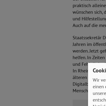
praktisch allein
wünschen sich, 
und Hilfestellun
Auch auf die me
Staatssekretär D
Jahren im öffent
werden. Jetzt ge
helfen. In Zeite
und Fehlalloka
Cooki
In Rheinland-Pfa
älteren Menschen
Wir ve
Digitalbotschaft
einen 
Menschen befähig
unsere
entsch