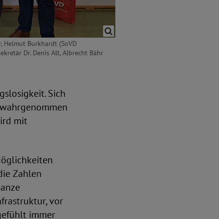
r, Helmut Burkhardt (SoVD
kretär Dr. Denis Alt, Albrecht Bähr
slosigkeit. Sich
cht wahrgenommen
ird mit
Möglichkeiten
die Zahlen
Ganze
frastruktur, vor
 gefühlt immer