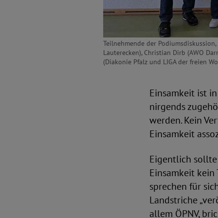
Teilnehmende der Podiumsdiskussion, v
Lauterecken), Christian Dirb (AWO Darms
(Diakonie Pfalz und LIGA der freien Wo
Einsamkeit ist i
nirgends zugehör
werden. Kein Ver
Einsamkeit assoz
Eigentlich sollt
Einsamkeit kein 
sprechen für sic
Landstriche „verö
allem ÖPNV, bric