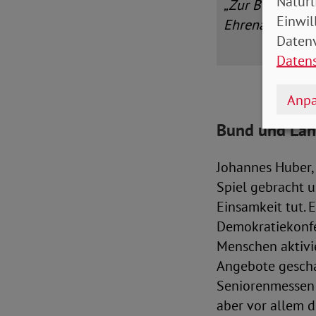
Natürl
„Zur Bekämpfun
Einwil
Ehrenamtlichen
Datenv
Daten
Anpa
Bund und Län
Johannes Huber, 
Spiel gebracht u
Einsamkeit tut. 
Demokratiekonfe
Menschen aktivie
Angebote geschaf
Seniorenmessen 
aber vor allem d