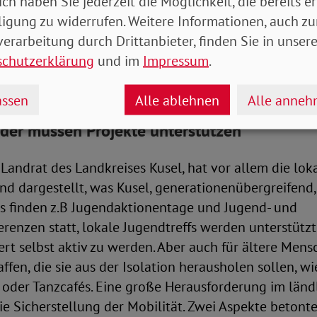
ich haben Sie jederzeit die Möglichkeit, die bereits er
g von Einsamkeit brauchen wir das Ehrenamt. Und d
ligung zu widerrufen. Weitere Informationen, auch zu
 brauchen hauptamtliche Unterstützung.“
erarbeitung durch Drittanbieter, finden Sie in unsere
schutzerklärung
und im
Impressum
.
ssen
Alle ablehnen
Alle anne
der müssen Projekte unterstützen
Landrat des Landkreises Kusel, hat vor allem die lok
nd dargestellt, was Kusel, generationenübergreifend
Es finden z.B Jugendaktionentage und Jugend- und
renzen statt, lokale Jugendtreffs werden unterstütz
rt selbst aktiv zu werden. Aber auch für ältere Men
fen, die sie aus der Isolation herausholen sollen, wie
oder Tanzcafés. Eine große Herausforderung im länd
ie Sicherstellung der Mobilität. Zwei Aspekte betonte