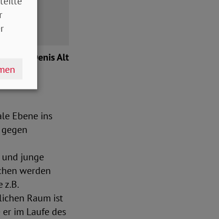
teilte
iese
r
r
Dr. Denis Alt
hmen
ale Ebene ins
, gegen
t und junge
schen werden
 z.B.
lichen Raum ist
 er im Laufe des