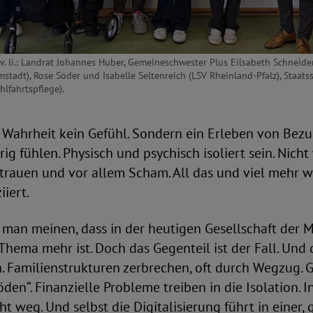
. li.: Landrat Johannes Huber, Gemeineschwester Plus Eilsabeth Schneide
tadt), Rose Söder und Isabelle Seltenreich (LSV Rheinland-Pfalz), Staatsse
hlfahrtspflege).
n Wahrheit kein Gefühl. Sondern ein Erleben von Bezug
ig fühlen. Physisch und psychisch isoliert sein. Ni
trauen und vor allem Scham. All das und viel mehr w
iiert.
e man meinen, dass in der heutigen Gesellschaft der 
Thema mehr ist. Doch das Gegenteil ist der Fall. Und 
h. Familienstrukturen zerbrechen, oft durch Wegzug. 
den“. Finanzielle Probleme treiben in die Isolation. In
ht weg. Und selbst die Digitalisierung führt in einer,