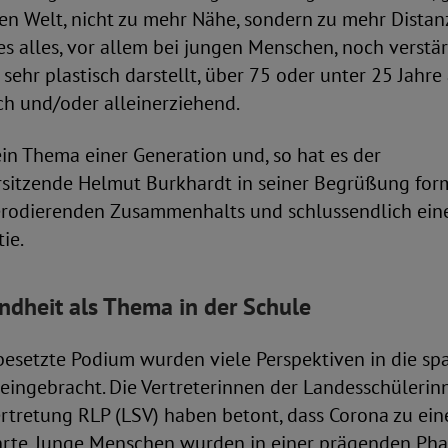
n Welt, nicht zu mehr Nähe, sondern zu mehr Distanz
s alles, vor allem bei jungen Menschen, noch verstär
sehr plastisch darstellt, über 75 oder unter 25 Jahre al
ch und/oder alleinerziehend.
ein Thema einer Generation und, so hat es der
sitzende Helmut Burkhardt in seiner Begrüßung formu
erodierenden Zusammenhalts und schlussendlich eine
ie.
dheit als Thema in der Schule
 besetzte Podium wurden viele Perspektiven in die s
eingebracht. Die Vertreterinnen der Landesschülerin
rtretung RLP (LSV) haben betont, dass Corona zu ein
ührte. Junge Menschen wurden in einer prägenden Pha