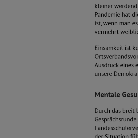
kleiner werdende
Pandemie hat die
ist, wenn man es 
vermehrt weibli
Einsamkeit ist k
Ortsverbandsvor
Ausdruck eines 
unsere Demokrat
Mentale Gesun
Durch das breit
Gesprächsrunde 
Landesschülerve
der Situation f