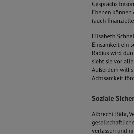
Gesprächs besond
Ebenen können d
(auch finanziel
Elisabeth Schnei
Einsamkeit ein s
Radius wird dur
sieht sie vor al
Außerdem will si
Achtsamkeit för
Soziale Siche
Albrecht Bähr, V
gesellschaftlic
verlassen und ni