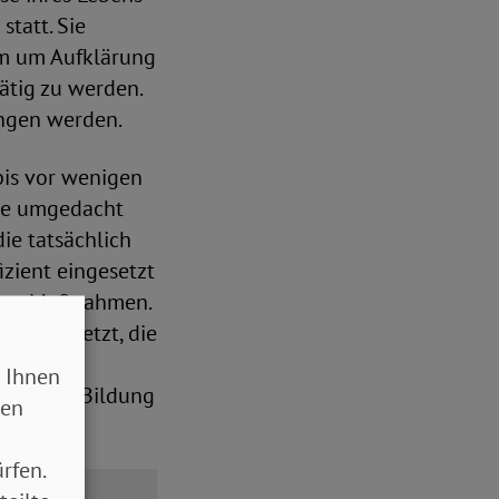
statt. Sie
em um Aufklärung
ätig zu werden.
angen werden.
bis vor wenigen
ste umgedacht
ie tatsächlich
izient eingesetzt
naue Maßnahmen.
Plus gesetzt, die
Auch die
 Ihnen
 digitale Bildung
sen
ben.
rfen.