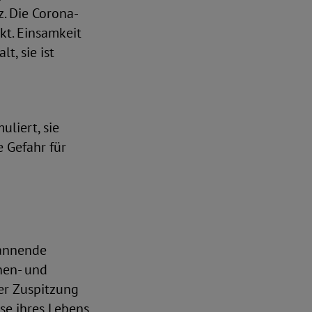
. Die Corona-
kt. Einsamkeit
t, sie ist
liert, sie
 Gefahr für
pannende
nen- und
er Zuspitzung
se ihres Lebens