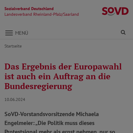
Sozialverband Deutschland
La
Landesverband Rheinland-Pfalz/Saarland
Direkt zu den Inhalten springen
Fi
MENÜ
Startseite
Das Ergebnis der Europawahl
ist auch ein Auftrag an die
Bundesregierung
10.06.2024
SoVD-Vorstandsvorsitzende Michaela
Engelmeier: „Die Politik muss dieses
Protestsignal mehr als ernst nehmen, nur so