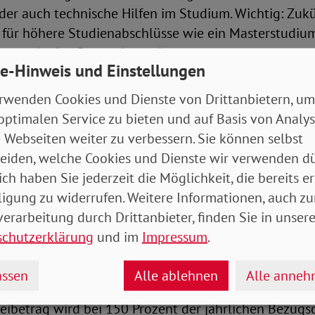
der auch technische Hilfen im Studium. Wichtig: Zukün
 für höhere Studienabschlüsse wie ein Masterstudium
en auch eine Promotion geben.
e-Hinweis und Einstellungen
rwenden Cookies und Dienste von Drittanbietern, um
Vermögen werden weniger angerechnet
optimalen Service zu bieten und auf Basis von Analy
egen die Freibeträge in der Eingliederungshilfe. Der 1
 Webseiten weiter zu verbessern. Sie können selbst
s Verbesserungen. Menschen mit Behinderungen sol
eiden, welche Cookies und Dienste wir verwenden dü
ld mehr behalten und weniger davon für Eingliederun
ich haben Sie jederzeit die Möglichkeit, die bereits er
n. Hierfür kommt ein neues Beitragssystem. Dabei er
ligung zu widerrufen. Weitere Informationen, auch zu
kommen aufgrund der steuerrechtlichen Einkünfte de
erarbeitung durch Drittanbieter, finden Sie in unsere
igt nach Einkommensarten gestaffelte Einkommensg
schutzerklärung
und im
Impressum
.
er und Kinderzuschlägen), die jährlich angepasst wer
schal zwei Prozent vom Einkommen oberhalb dieser
ssen
Alle ablehnen
Alle anne
eibetrag wird bei 150 Prozent der jährlichen Bezugs