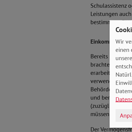
Schulassistenz o
Leistungen auch
bestimmten Fäll
Cooki
Wir ve
Einkommen und 
einen 
Bereits 2017 sti
unsere
brachte nochmal
entsch
erarbeiteten Ge
Natürl
verwenden müsse
Einwil
Behörde das Ein
Datenv
und berücksicht
Daten
(zuzüglich Partn
müssen dann pau
Anpa
Der Vermögensfr