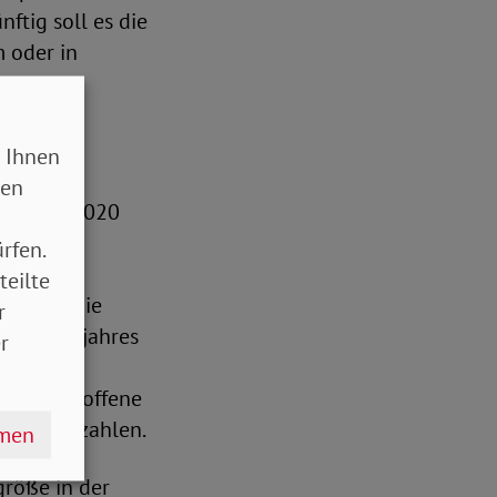
ftig soll es die
 oder in
 Ihnen
sen
. Januar 2020
len vom
rfen.
gshilfe
teilte
mittelt die
r
s Vorvorjahres
r
renzen
den. Betroffene
 Grenze zahlen.
hmen
größe in der