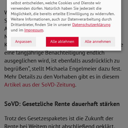
selbst entscheiden, welche Cookies und Dienste wir
verwenden dürfen. Natürlich haben Sie jederzeit die
Weitere Elemente des Rentenpakets sind die
Möglichkeit, die bereits erteilte Einwilligung zu widerrufen.
Weitere Informationen, auch zur Datenverarbeitung durch
Stärkung der Betriebsrenten, die Einführung der
Drittanbieter, finden Sie in unserer
Datenschutzerklärung
Aktivrente sowie die Ausweitung der
und im
Impressum
.
Mütterrente auch auf Frauen, die vor 1992
Anpassen
Alle ablehnen
Alle annehmen
Kinder geboren haben. „Dass mit der Mütterrente
eine langjährige Benachteiligung endlich
ausgeglichen wird, ist ebenfalls ausdrücklich zu
begrüßen“, stellt Michaela Engelmeier dazu fest.
Mehr Details zu den Vorhaben gibt es in diesem
Artikel aus der SoVD-Zeitung
.
SoVD: Gesetzliche Rente dauerhaft stärken
Trotz des Gesetzespaketes ist die Zukunft der
Rente bei Weitem nicht abschließend geklärt.