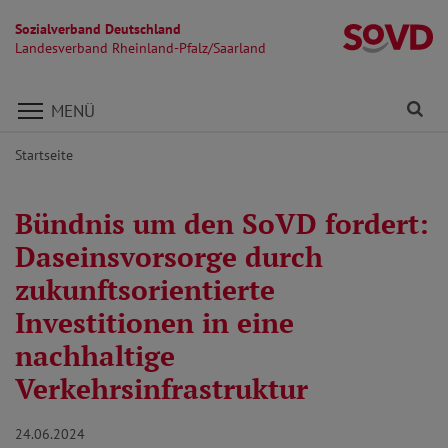
Sozialverband Deutschland
La
Landesverband Rheinland-Pfalz/Saarland
Direkt zu den Inhalten springen
Fi
MENÜ
Startseite
Bündnis um den SoVD fordert:
Daseinsvorsorge durch
zukunftsorientierte
Investitionen in eine
nachhaltige
Verkehrsinfrastruktur
24.06.2024