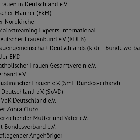
rauen in Deutschland e.V.
scher Männer (FkM)
r Nordkirche
ainstreaming Experts International
Deutscher Frauenbund e.V. (KDFB)
rauengemeinschaft Deutschlands (kfd) – Bundesverban
der EKD
atholischer Frauen Gesamtverein e.V.
band e.V.
muslimischer Frauen e.V. (SmF-Bundesverband)
 Deutschland e.V. (SoVD)
 VdK Deutschland e.V.
er Zonta Clubs
erziehender Mütter und Väter e.V.
ät Bundesverband e.V.
 pflegender Angehöriger