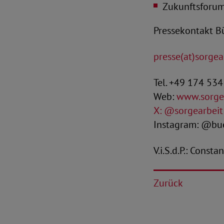
Zukunftsforum 
Pressekontakt Bü
presse(at)sorgear
Tel. +49 174 53
Web:
www.sorgea
X: @sorgearbeit
Instagram: @bue
V.i.S.d.P.: Const
Zurück