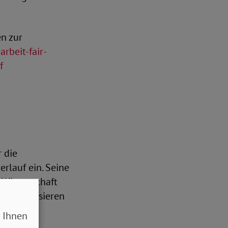
en zur
rbeit-fair-
f
r die
rlauf ein. Seine
, Wissenschaft
sensibilisieren
 Ihnen