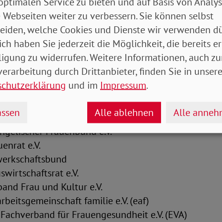
optimalen Service zu bieten und auf Basis von Analy
hören an:
 Webseiten weiter zu verbessern. Sie können selbst
eiden, welche Cookies und Dienste wir verwenden dü
gemeinschaft kommunaler Frauenbüros und Gleichst
ich haben Sie jederzeit die Möglichkeit, die bereits er
änner e.V.
ligung zu widerrufen. Weitere Informationen, auch zu
 der Mütterzentren e.V.
erarbeitung durch Drittanbieter, finden Sie in unsere
Professional Women (BPW) Germany e.V.
schutzerklärung
und im
Impressum
.
ehr
imer Gesellschaft e.V. Selbsthilfe Demenz
ssen
Alle ablehnen
Alle anne
mtenbund und Tarifunion – Bundesfrauenvertretung
ngelischer Frauenbund e.V.
enrat e.V.
werkschaftsbund
wirtschaftsrat e.V.
and Frau und Kultur e.V.
rbeitsgemeinschaft familie e.V. (eaf)
 Fachverband für Frauengesundheit e.V. (EVA)