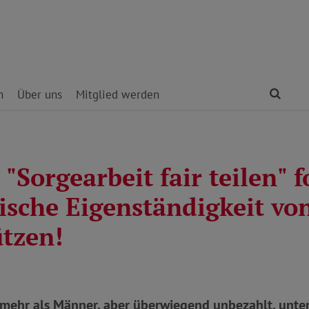
Find
n
Über uns
Mitglied werden
"Sorgearbeit fair teilen" f
sche Eigenständigkeit vo
ützen!
 mehr als Männer, aber überwiegend unbezahlt, unter