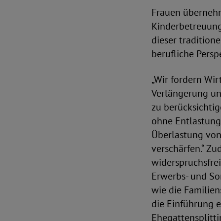
Frauen übernehme
Kinderbetreuung 
dieser tradition
berufliche Persp
„Wir fordern Wir
Verlängerung und
zu berücksichti
ohne Entlastung
Überlastung von
verschärfen.“ Zu
widerspruchsfre
Erwerbs- und So
wie die Familie
die Einführung e
Ehegattensplitt