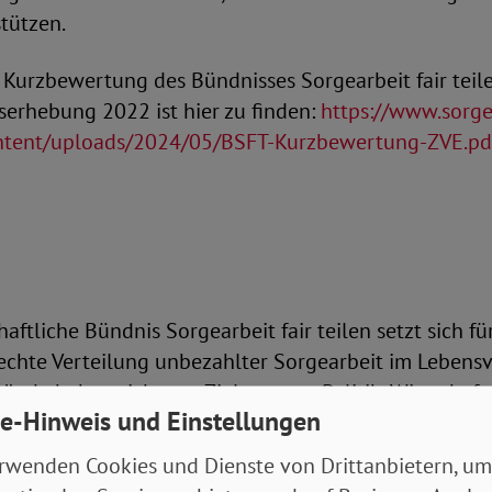
tützen.
 Kurzbewertung des Bündnisses Sorgearbeit fair teil
erhebung 2022 ist hier zu finden:
https://www.sorgea
ontent/uploads/2024/05/BSFT-Kurzbewertung-ZVE.pd
haftliche Bündnis Sorgearbeit fair teilen setzt sich fü
chte Verteilung unbezahlter Sorgearbeit im Lebensve
ände haben sich zum Ziel gesetzt, Politik, Wirtschaft
e-Hinweis und Einstellungen
 für den Gender Care Gap und seine Auswirkungen zu 
 Schließung der Sorgelücke einzusetzen.
rwenden Cookies und Dienste von Drittanbietern, um