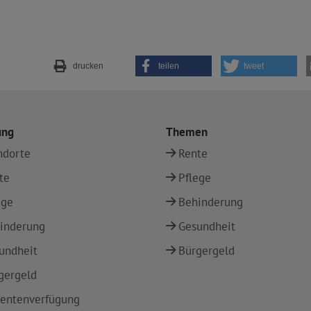
drucken
teilen
tweet
ung
Themen
ndorte
Rente
te
Pflege
ege
Behinderung
inderung
Gesundheit
undheit
Bürgergeld
gergeld
ientenverfügung