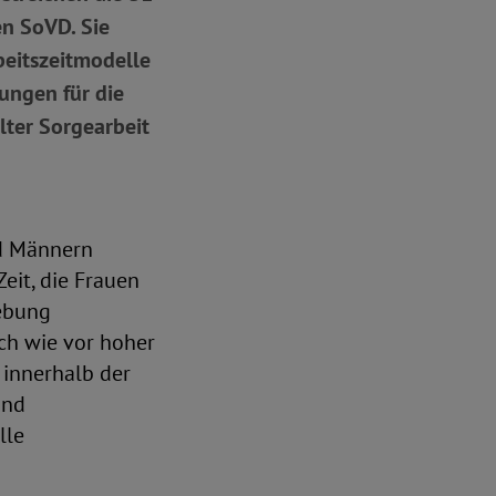
en SoVD. Sie
beitszeitmodelle
ungen für die
lter Sorgearbeit
nd Männern
Zeit, die Frauen
ebung
ch wie vor hoher
 innerhalb der
und
lle