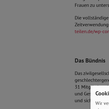
Frauen zu unters
Die vollständige
Zeitverwendungs
teilen.de/wp-c
Das Bündnis
Das zivilgesellsc
geschlechtergere
31 Mitgliedsverb
Cooki
und Gesellschaft
und sich für die
Wir ve