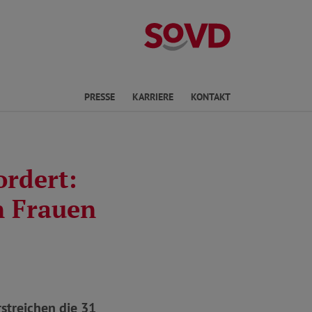
Landesverband R
en
PRESSE
KARRIERE
KONTAKT
ordert:
n Frauen
streichen die 31