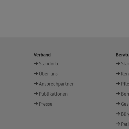
Verband
Berat
Standorte
Sta
Über uns
Ren
Ansprechpartner
Pfl
Publikationen
Beh
Presse
Ges
Bür
Pat