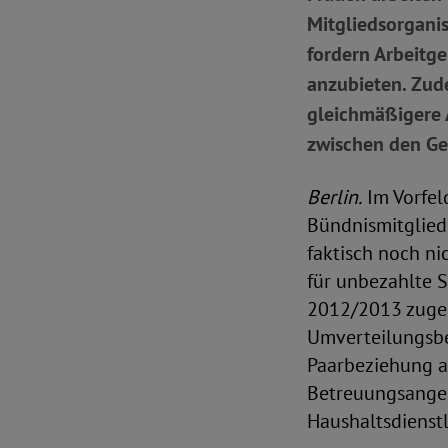
Mitgliedsorganis
fordern Arbeitge
anzubieten. Zude
gleichmäßigere 
zwischen den Ge
Berlin.
Im Vorfel
Bündnismitglied
faktisch noch ni
für unbezahlte 
2012/2013 zugen
Umverteilungsbe
Paarbeziehung a
Betreuungsangeb
Haushaltsdienstl