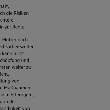
alt,
ch die Risiken
echtere
in zur Rente.
er Mütter nach
erbsarbeitszeiten
 kann nicht
rschöpfung und
sten weiter zu
icht,
ilung von
 und Maßnahmen
beim Elterngeld,
form des
tändigkeit von