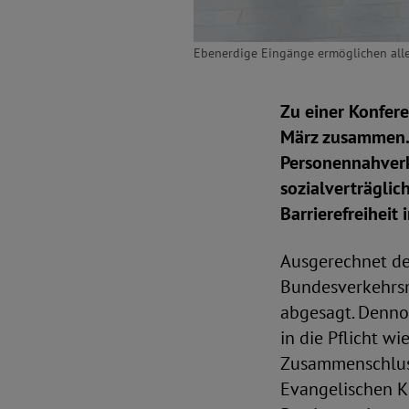
Ebenerdige Eingänge ermöglichen allen
Zu einer Konfer
März zusammen.N
Personennahverk
sozialverträglic
Barrierefreihei
Ausgerechnet der
Bundesverkehrsmi
abgesagt. Denno
in die Pflicht w
Zusammenschluss
Evangelischen Ki