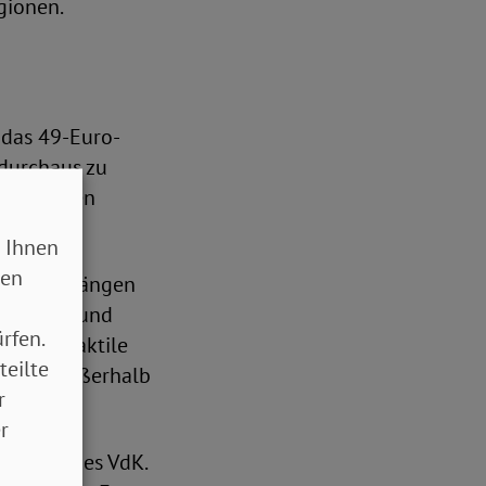
gionen.
 das 49-Euro-
 durchaus zu
n Menschen
bt?
 Ihnen
sen
freien Zugängen
ollstühle und
rfen.
inzelt taktile
teilte
lb und außerhalb
r
r
dsverbandes VdK.