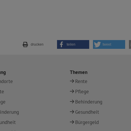
drucken
teilen
tweet
ung
Themen
ndorte
Rente
te
Pflege
ege
Behinderung
inderung
Gesundheit
undheit
Bürgergeld