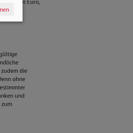
Milliarden Euro,
hmen
en des
n.
gültige
ndliche
n zudem die
 Denn ohne
bestimmter
lanken und
t zum