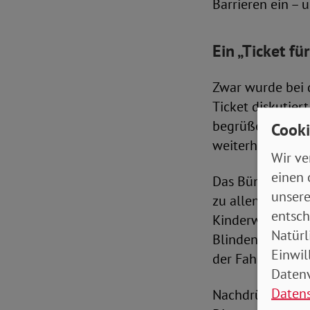
Barrieren ein – 
Ein „Ticket f
Zwar wurde bei 
Ticket diskutier
begrüßen. Doch 
Cooki
weiterhin der Zu
Wir ve
einen 
Das Bündnis krit
unsere
zu allen Bussen,
entsch
Kinderwagen sei
Natürl
Blindenleitsyst
Einwil
der Fahrzeuge e
Datenv
Daten
Nachdrücklich u