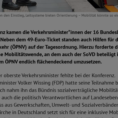
 den Einstieg, Leitsysteme bieten Orientierung – Mobilität könnte so ein
enz kamen die Verkehrsminister*innen der 16 Bundes
eben dem 49-Euro-Ticket standen auch Hilfen für d
ehr (ÖPNV) auf der Tagesordnung. Hierzu forderte 
he Mobilitätswende, an dem auch der SoVD beteiligt i
t im ÖPNV endlich flächendeckend umzusetzen.
 oberste Verkehrsminister fehlte bei der Konferenz.
nister Volker Wissing (FDP) hatte seine Teilnahme b
ch nahm ihn das Bündnis sozialverträgliche Mobili
ie auch die politisch Verantwortlichen auf Landeseben
 aus Gewerkschaften, Umwelt- und Sozialverbände
rche in Deutschland setzt sich für eine inklusive Mob