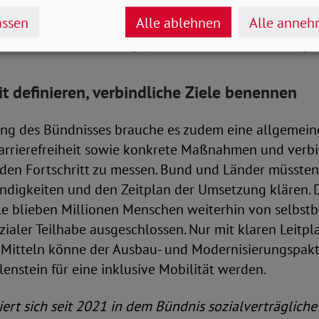
agt notwendige Investitionen in Höhe von 15 bis 20 
ssen
Alle ablehnen
Alle anne
ge Barrierefreiheit umzusetzen. Dies könne im Rahm
u- und Modernisierungspaktes für den ÖPNV erfolge
it definieren, verbindliche Ziele benennen
g des Bündnisses brauche es zudem eine allgemein
Barrierefreiheit sowie konkrete Maßnahmen und verbi
den Fortschritt zu messen. Bund und Länder müsste
ändigkeiten und den Zeitplan der Umsetzung klären.
ele blieben Millionen Menschen weiterhin von selbst
zialer Teilhabe ausgeschlossen. Nur mit klaren Leitp
Mitteln könne der Ausbau- und Modernisierungspak
lenstein für eine inklusive Mobilität werden.
rt sich seit 2021 in dem Bündnis sozialverträgliche