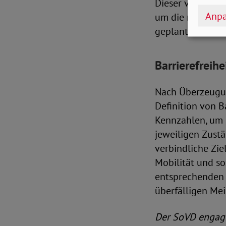
Dieser veranschl
Anpa
um die notwendi
geplanten Ausba
Barrierefreihe
Nach Überzeugun
Definition von 
Kennzahlen, um 
jeweiligen Zust
verbindliche Zi
Mobilität und so
entsprechenden 
überfälligen Mei
Der SoVD engagie