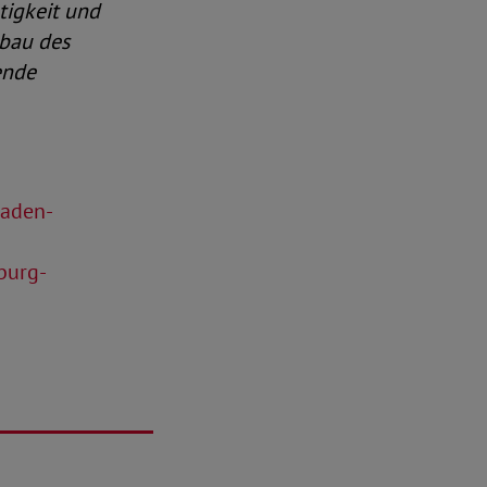
tigkeit und
bau des
ende
Baden-
burg-