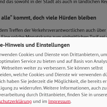
und das sowohl in der Stadt als auch in ländlichen Re
ür alle“ kommt, doch viele Hürden bleiben
dem Treffen der Verkehrsverantwortlichen auch über
t. Eine solche Monatskarte zum einheitlichen Tarif sei
was nützt ein deutschlandweites Ticket, wenn viele
e-Hinweis und Einstellungen
gang zu öffentlichen Verkehrsmitteln verwehrt blei
rwenden Cookies und Dienste von Drittanbietern, um
optimalen Service zu bieten und auf Basis von Analy
isiert, dass es noch immer an schwellen- und stufen
 Webseiten weiter zu verbessern. Sie können selbst
 Bahnen und Bahnhöfen fehlt. Auch Stellplätze für R
eiden, welche Cookies und Dienste wir verwenden dü
en nach wie vor Mangelware. Zudem gebe es nur vere
ich haben Sie jederzeit die Möglichkeit, die bereits er
eme – von deutlich wahrnehmbaren Ansagen innerha
ligung zu widerrufen. Weitere Informationen, auch zu
inmal ganz zu schweigen.
erarbeitung durch Drittanbieter, finden Sie in unsere
schutzerklärung
und im
Impressum
.
nterstützt das Bündnis die Forderung seines Mitglie