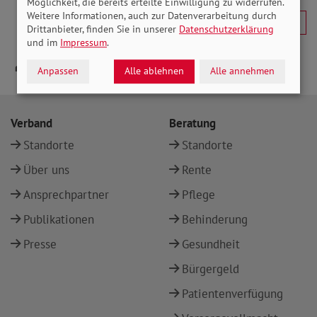
Möglichkeit, die bereits erteilte Einwilligung zu widerrufen.
Weitere Informationen, auch zur Datenverarbeitung durch
Drittanbieter, finden Sie in unserer
Datenschutzerklärung
und im
Impressum
.
Anpassen
Alle ablehnen
Alle annehmen
Verband
Beratung
Standorte
Standorte
Über uns
Rente
Ansprechpartner
Pflege
Publikationen
Behinderung
Presse
Gesundheit
Bürgergeld
Patientenverfügung