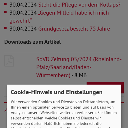
30.04.2024
Steht die Pflege vor dem Kollaps?
30.04.2024
„Gegen Mitleid habe ich mich
gewehrt“
30.04.2024
Grundgesetz besteht 75 Jahre
Downloads zum Artikel
SoVD Zeitung 05/2024 (Rheinland-
Pfalz/Saarland/Baden-
Württemberg)
- 8 MB
Download
Cookie-Hinweis und Einstellungen
Wir verwenden Cookies und Dienste von Drittanbietern, um
Ihnen einen optimalen Service zu bieten und auf Basis von
Zurück
Analysen unsere Webseiten weiter zu verbessern. Sie können
selbst entscheiden, welche Cookies und Dienste wir
verwenden dürfen. Natürlich haben Sie jederzeit die