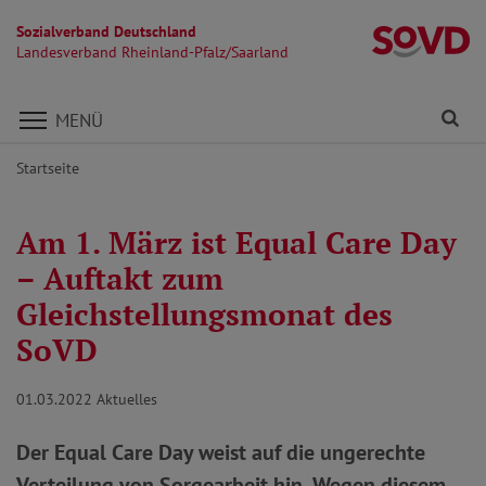
Sozialverband Deutschland
La
Landesverband Rheinland-Pfalz/Saarland
Direkt zu den Inhalten springen
Fi
MENÜ
Startseite
Am 1. März ist Equal Care Day
– Auftakt zum
Gleichstellungsmonat des
SoVD
01.03.2022
Aktuelles
Der Equal Care Day weist auf die ungerechte
Verteilung von Sorgearbeit hin. Wegen diesem