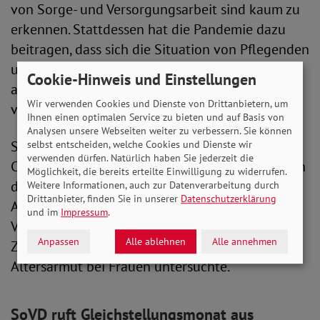
von Sorge- und Versorgungsarbeit sind kaum zu
erkennen. Stattdessen hat die Pandemie dazu
beitragen, dass sich die Situation von Pflegenden
und Fürsorgenden, sowohl im beruflichen, als
Cookie-Hinweis und Einstellungen
auch im häuslichen Care-Bereich weiter
Wir verwenden Cookies und Dienste von Drittanbietern, um
verschlechtert und massiv zugespitzt hat.
Ihnen einen optimalen Service zu bieten und auf Basis von
Analysen unsere Webseiten weiter zu verbessern. Sie können
Seit mittlerweile sieben Jahren weist das Equal-
selbst entscheiden, welche Cookies und Dienste wir
verwenden dürfen. Natürlich haben Sie jederzeit die
Care-Day-Bündnis auf diese Diskrepanz hin, auch
Möglichkeit, die bereits erteilte Einwilligung zu widerrufen.
der SoVD beteiligt sich traditionell an dem
Weitere Informationen, auch zur Datenverarbeitung durch
Drittanbieter, finden Sie in unserer
Datenschutzerklärung
Aktionstag. Ende 2019 veröffentlichte der
und im
Impressum
.
Verband zudem ein
Gutachten
, das den
Anpassen
Alle ablehnen
Alle annehmen
Zusammenhang von häuslicher Pflege und
Altersarmut bei Frauen untersuchte.
SoVD ruft Gleichstellungsmonat aus