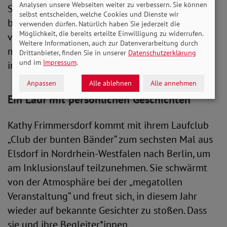
Analysen unsere Webseiten weiter zu verbessern. Sie können
Starter*innen: „Vielfalt, Inklusion und Sport
selbst entscheiden, welche Cookies und Dienste wir
bringen Menschen zusammen, die sonst
verwenden dürfen. Natürlich haben Sie jederzeit die
Möglichkeit, die bereits erteilte Einwilligung zu widerrufen.
vielleicht nie zusammengefunden hätten. Das
Weitere Informationen, auch zur Datenverarbeitung durch
macht den SoVD-Inklusionlauf auf dem Flugfeld
Drittanbieter, finden Sie in unserer
Datenschutzerklärung
und im
Impressum
.
in Tempelhof so besonders.“
Anpassen
Alle ablehnen
Alle annehmen
Ein Lauf mit persönlichen Geschichten
Kathy Frimmersdorf kommt mit ihrem Laufclub
„Club der bunten Bänder“ zum sechsten Mal aus
Elsdorf in Nordrhein-Westfalen nach Berlin, um
am Inklusionslauf teilzunehmen. Sie schwärmt
von der Atmosphäre bei der „megatollen
Veranstaltung“ und freut sich, in diesem Jahr
wieder auf bekannte Gesichter zu stoßen. Dass
sie und ihre Begleiter*innen